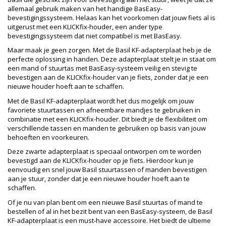
allemaal gebruik maken van het handige BasEasy-
bevestigingssysteem. Helaas kan het voorkomen dat jouw fiets al is
uitgerust met een KLICKfix-houder, een ander type
bevestigingssysteem dat niet compatibel is met BasEasy.
Maar maak je geen zorgen. Met de Basil KF-adapterplaat heb je de
perfecte oplossing in handen. Deze adapterplaat stelt je in staat om
een mand of stuurtas met BasEasy-systeem veilig en stevig te
bevestigen aan de KLICKfix-houder van je fiets, zonder dat je een
nieuwe houder hoeft aan te schaffen.
Met de Basil KF-adapterplaat wordt het dus mogelijk om jouw
favoriete stuurtassen en afneembare mandjes te gebruiken in
combinatie met een KLICKfix-houder. Dit biedt je de flexibiliteit om
verschillende tassen en manden te gebruiken op basis van jouw
behoeften en voorkeuren.
Deze zwarte adapterplaat is speciaal ontworpen om te worden
bevestigd aan de KLICKfix-houder op je fiets. Hierdoor kun je
eenvoudig en snel jouw Basil stuurtassen of manden bevestigen
aan je stuur, zonder dat je een nieuwe houder hoeft aan te
schaffen.
Of je nu van plan bent om een nieuwe Basil stuurtas of mand te
bestellen of al in het bezit bent van een BasEasy-systeem, de Basil
KF-adapterplaat is een must-have accessoire. Het biedt de ultieme