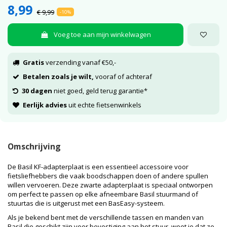
8,99
€ 9,99
-10%
Voeg toe aan mijn winkelwagen
Gratis
verzending vanaf €50,-
Betalen zoals je wilt,
vooraf of achteraf
30 dagen
niet goed, geld terug garantie*
Eerlijk advies
uit echte fietsenwinkels
Omschrijving
De Basil KF-adapterplaat is een essentieel accessoire voor
fietsliefhebbers die vaak boodschappen doen of andere spullen
willen vervoeren. Deze zwarte adapterplaat is speciaal ontworpen
om perfect te passen op elke afneembare Basil stuurmand of
stuurtas die is uitgerust met een BasEasy-systeem.
Als je bekend bent met de verschillende tassen en manden van
Basil die geschikt zijn voor bevestiging aan het stuur, weet je dat ze