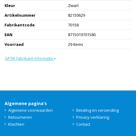
Kleur
Zwart
Artikelnummer
82150629
Fabrikantcode
70158
EAN
8715019701580
Voorraad
29 Items
GPSR fabrikant informatie
▾
Algemene pagina's
Algemene voorwaarden
Betaling en verzending
Retourneren
Privacy verklaring
Klachten
Contact