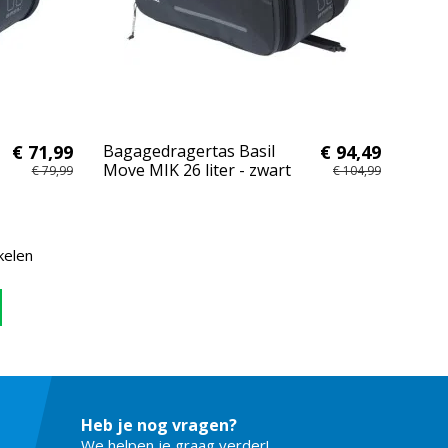
€ 71,99
Bagagedragertas Basil
€ 94,49
Move MIK 26 liter - zwart
€ 79,99
€ 104,99
kelen
Heb je nog vragen?
We helpen je graag verder!