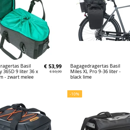
agertas Basil
€ 53,99
Bagagedragertas Basil
 365D 9 liter 36 x
Miles XL Pro 9-36 liter -
€ 59,99
cm - zwart melee
black lime
-10%