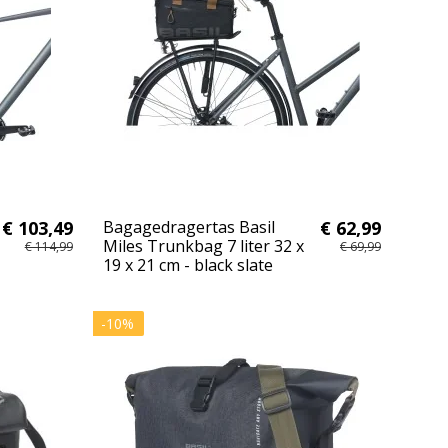
€ 103,49
Bagagedragertas Basil
€ 62,99
Miles Trunkbag 7 liter 32 x
€ 114,99
€ 69,99
19 x 21 cm - black slate
-10%