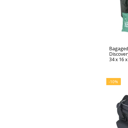
Bagagedr
Discover
34 x 16 x
-10%