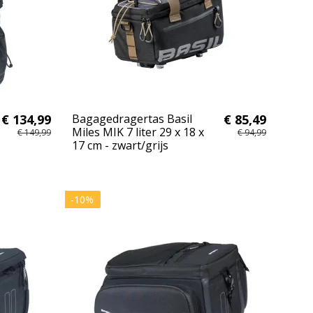
€ 134,99
Bagagedragertas Basil
€ 85,49
Miles MIK 7 liter 29 x 18 x
€ 149,99
€ 94,99
17 cm - zwart/grijs
-10%