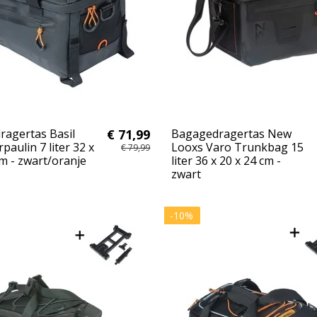
agertas Basil
€ 71,99
Bagagedragertas New
paulin 7 liter 32 x
Looxs Varo Trunkbag 15
€ 79,99
cm - zwart/oranje
liter 36 x 20 x 24 cm -
zwart
-10%