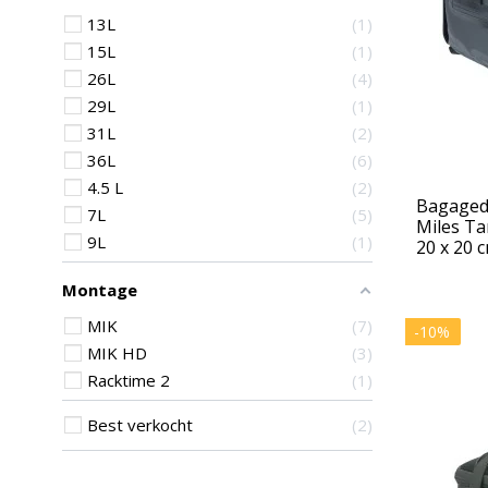
13L
1
15L
1
26L
4
29L
1
31L
2
36L
6
4.5 L
2
Bagagedr
7L
5
Miles Tar
9L
1
20 x 20 
Montage
MIK
7
-10%
MIK HD
3
Racktime 2
1
Best verkocht
2