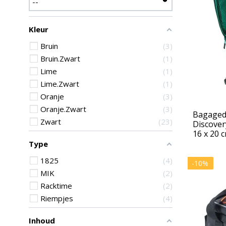
Kleur
Bruin
3
Bruin.Zwart
1
Lime
1
Lime.Zwart
1
Oranje
3
Oranje.Zwart
3
Bagagedr
Zwart
23
Discovery
16 x 20 
Type
1825
4
-10%
MIK
2
Racktime
2
Riempjes
4
Inhoud