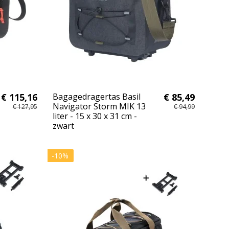
€ 115,16
Bagagedragertas Basil
€ 85,49
Navigator Storm MIK 13
€ 127,95
€ 94,99
liter - 15 x 30 x 31 cm -
zwart
-10%