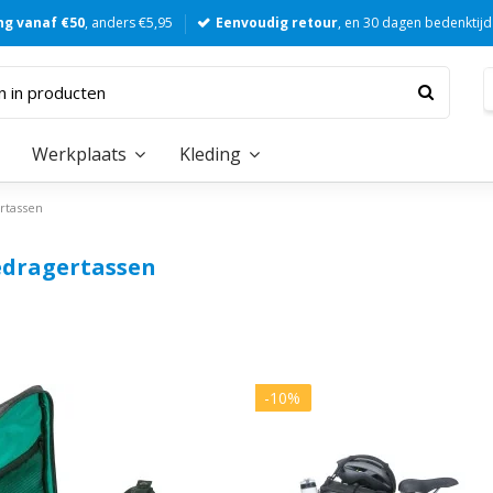
ng vanaf €50
, anders €5,95
Eenvoudig retour
, en 30 dagen bedenktijd
Werkplaats
Kleding
rtassen
dragertassen
-10%