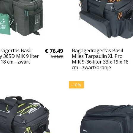
agertas Basil
€ 76,49
Bagagedragertas Basil
y 365D MIK 9 liter
Miles Tarpaulin XL Pro
€ 84,99
 18 cm - zwart
MIK 9-36 liter 33 x 19 x 18
cm - zwart/oranje
-10%