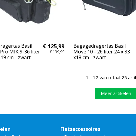
agertas Basil
€ 125,99
Bagagedragertas Basil
Pro MIK 9-36 liter
Move 10 - 26 liter 24 x 33
€ 139,99
 19 cm - zwart
x18 cm - zwart
1 - 12 van totaal 25 arti
Meer artikelen
delen
Fietsaccessoires