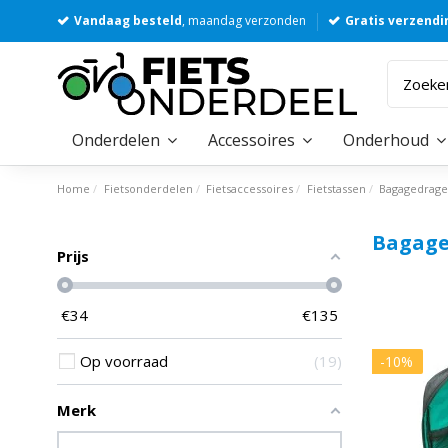
Vandaag besteld
, maandag verzonden
Gratis verzendi
Onderdelen
Accessoires
Onderhoud
Home
Fietsonderdelen
Fietsaccessoires
Fietstassen
Bagagedrage
Bagage
Prijs
€
34
€
135
Op voorraad
19
-10%
Merk