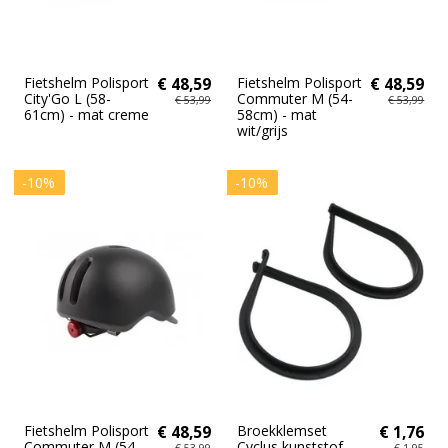
Fietshelm Polisport
€ 48,59
Fietshelm Polisport
€ 48,59
City'Go L (58-
Commuter M (54-
€ 53,99
€ 53,99
61cm) - mat creme
58cm) - mat
wit/grijs
-10%
-10%
Fietshelm Polisport
€ 48,59
Broekklemset
€ 1,76
Commuter M (54-
Cyclus kunststof
€ 53,99
€ 1,95