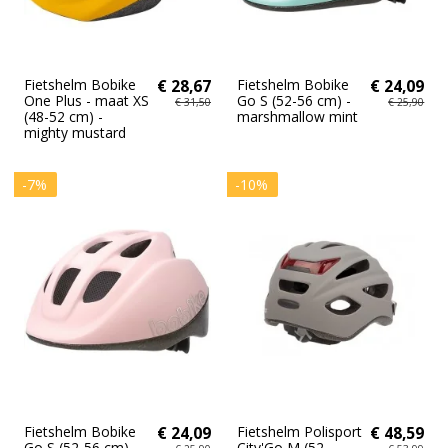
Fietshelm Bobike
€ 28,67
Fietshelm Bobike
€ 24,09
One Plus - maat XS
Go S (52-56 cm) -
€ 31,50
€ 25,90
(48-52 cm) -
marshmallow mint
mighty mustard
-7%
-10%
Fietshelm Bobike
€ 24,09
Fietshelm Polisport
€ 48,59
Go S (52-56 cm) -
City'Go M (52-