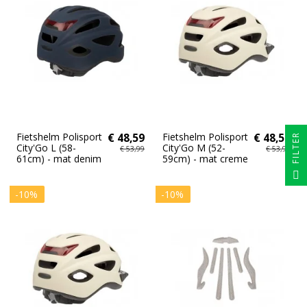
Fietshelm Polisport
€ 48,59
Fietshelm Polisport
€ 48,59
FILTER
City'Go L (58-
City'Go M (52-
€ 53,99
€ 53,99
61cm) - mat denim
59cm) - mat creme
-10%
-10%