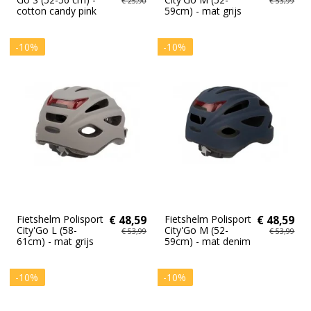
€ 25,90
€ 53,99
cotton candy pink
59cm) - mat grijs
-10%
-10%
Fietshelm Polisport
€ 48,59
Fietshelm Polisport
€ 48,59
City'Go L (58-
City'Go M (52-
€ 53,99
€ 53,99
61cm) - mat grijs
59cm) - mat denim
-10%
-10%