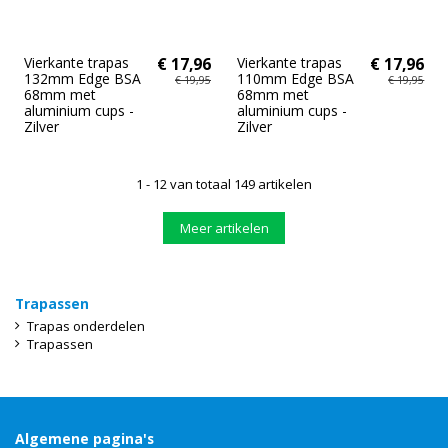
Vierkante trapas
€ 17,96
Vierkante trapas
€ 17,96
132mm Edge BSA
110mm Edge BSA
€ 19,95
€ 19,95
68mm met
68mm met
aluminium cups -
aluminium cups -
Zilver
Zilver
1 - 12 van totaal 149 artikelen
Meer artikelen
Trapassen
Trapas onderdelen
Trapassen
Algemene pagina's