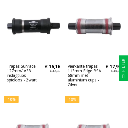
FILTER
Trapas Sunrace
€ 16,16
Vierkante trapas
€ 17,96
127mm/ ø38
113mm Edge BSA
€ 17,95
€ 19,95
inslagcups -
68mm met
spieloos - Zwart
aluminium cups -
Zilver
-10%
-10%