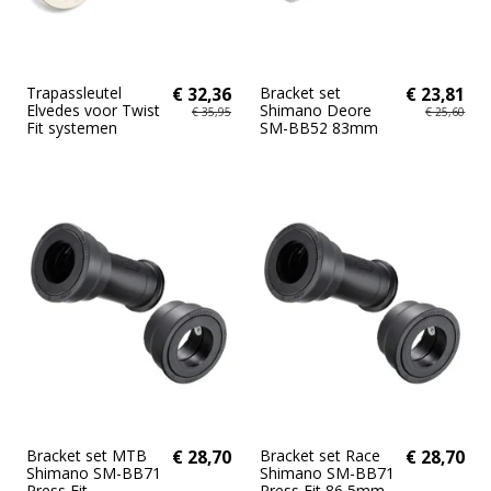
Trapassleutel
€ 32,36
Bracket set
€ 23,81
Elvedes voor Twist
Shimano Deore
€ 35,95
€ 25,60
Fit systemen
SM-BB52 83mm
Bracket set MTB
€ 28,70
Bracket set Race
€ 28,70
Shimano SM-BB71
Shimano SM-BB71
Press Fit
Press Fit 86,5mm