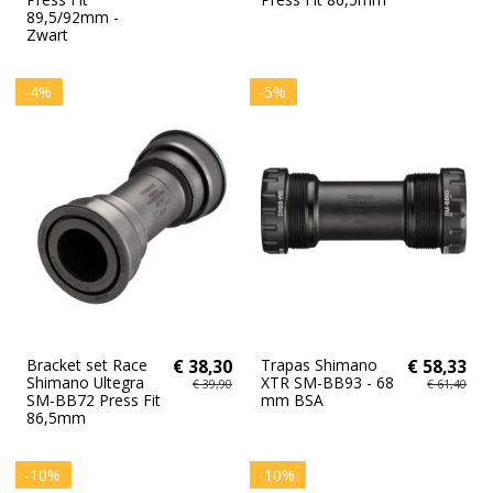
89,5/92mm -
Zwart
-4%
-5%
Bracket set Race
€ 38,30
Trapas Shimano
€ 58,33
Shimano Ultegra
XTR SM-BB93 - 68
€ 39,90
€ 61,40
SM-BB72 Press Fit
mm BSA
86,5mm
-10%
-10%