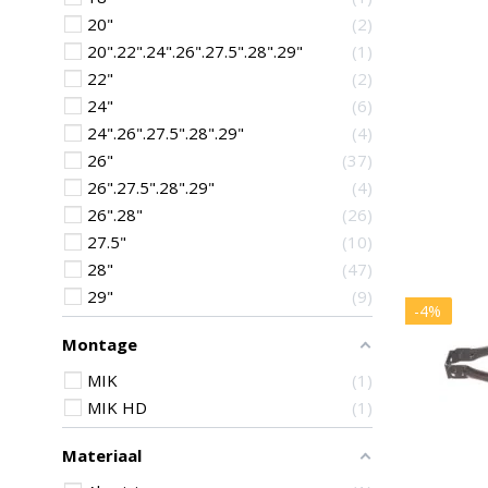
20"
2
20".22".24".26".27.5".28".29"
1
22"
2
24"
6
24".26".27.5".28".29"
4
26"
37
26".27.5".28".29"
4
26".28"
26
27.5"
10
28"
47
29"
9
-4%
Montage
MIK
1
MIK HD
1
Materiaal