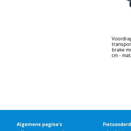
Voordrag
transpor
brake mo
cm - mat.
Algemene pagina's
Fietsonder