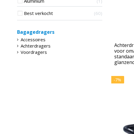
Aluminium
1
Best verkocht
60
Bagagedragers
Accessoires
Achterdr
Achterdragers
voor oma
Voordragers
standaar
glanzen
-7%