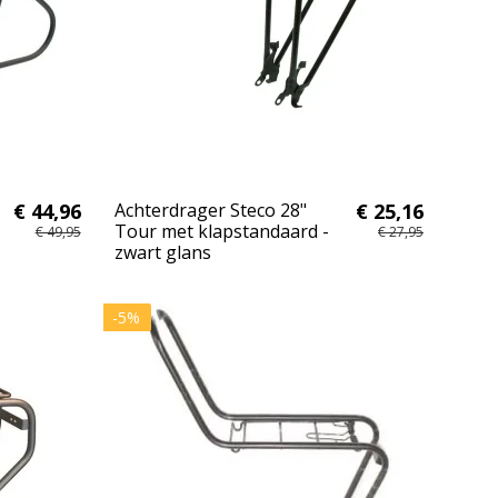
€ 44,96
Achterdrager Steco 28"
€ 25,16
Tour met klapstandaard -
€ 49,95
€ 27,95
zwart glans
-5%