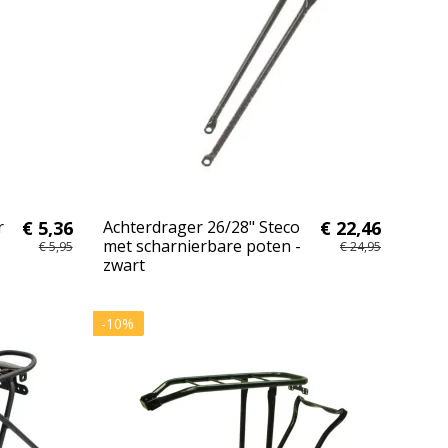
r
€ 5,36
Achterdrager 26/28" Steco
€ 22,46
met scharnierbare poten -
€ 5,95
€ 24,95
zwart
-10%