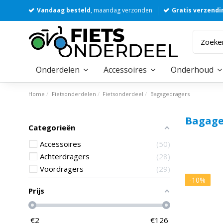
Vandaag besteld
, maandag verzonden
Gratis verzendi
Onderdelen
Accessoires
Onderhoud
Home
Fietsonderdelen
Fietsonderdeel
Bagagedragers
Bagage
Categorieën
Accessoires
50
Achterdragers
28
Voordragers
29
-10%
Prijs
€
2
€
126