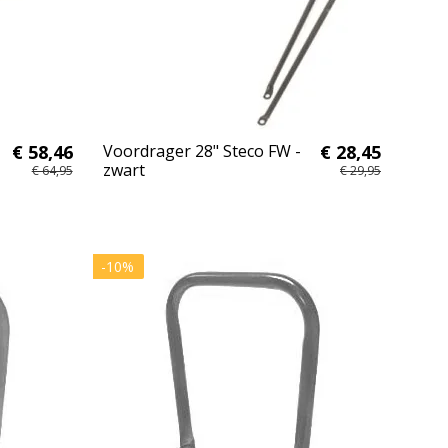
€ 58,46
Voordrager 28" Steco FW -
€ 28,45
zwart
€ 64,95
€ 29,95
-10%