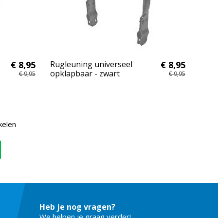
€ 8,95
Rugleuning universeel
€ 8,95
opklapbaar - zwart
€ 9,95
€ 9,95
kelen
Heb je nog vragen?
We helpen je graag verder!