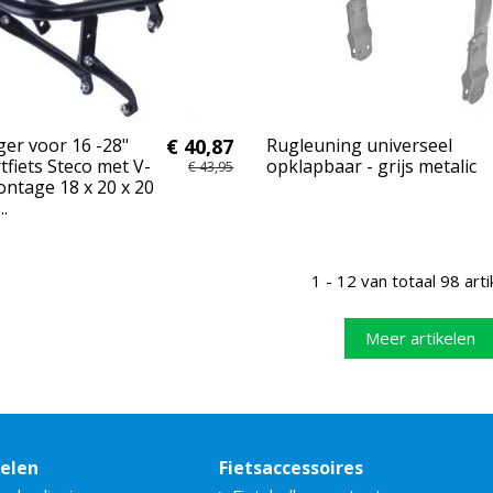
er voor 16 -28"
€ 40,87
Rugleuning universeel
tfiets Steco met V-
opklapbaar - grijs metalic
€ 43,95
ntage 18 x 20 x 20
..
1 - 12 van totaal 98 arti
Meer artikelen
delen
Fietsaccessoires