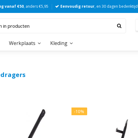
ng vanaf €50
, anders €5,95
Eenvoudig retour
, en 30 dagen bedenktijd
Werkplaats
Kleding
dragers
-10%