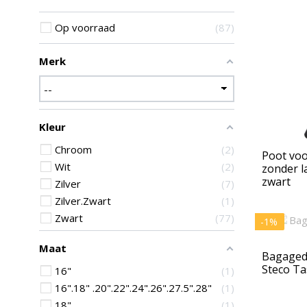
Op voorraad
87
Merk
Kleur
Chroom
2
Poot voo
Wit
2
zonder 
zwart
Zilver
7
Zilver.Zwart
1
Zwart
77
-1%
Maat
Bagaged
Steco Ta
16"
1
16".18" .20".22".24".26".27.5".28"
1
18"
1