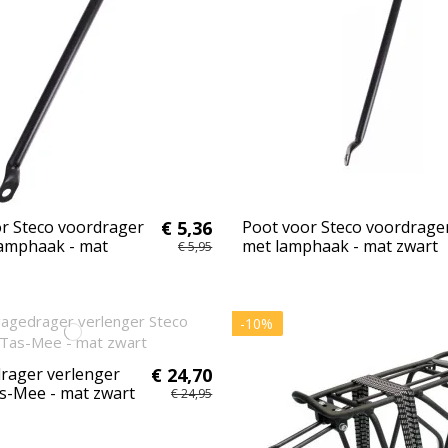
r Steco voordrager
€ 5,36
Poot voor Steco voordrage
lamphaak - mat
met lamphaak - mat zwart
€ 5,95
-10%
rager verlenger
€ 24,70
s-Mee - mat zwart
€ 24,95