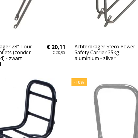
ager 28" Tour
€ 20,11
Achterdrager Steco Power
fiets (zonder
Safety Carrier 35kg
€ 20,95
d) - zwart
aluminium - zilver
d
-10%