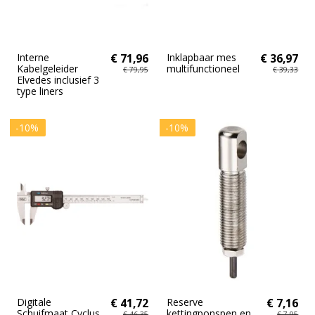
Interne
€ 71,96
Inklapbaar mes
€ 36,97
Kabelgeleider
multifunctioneel
€ 79,95
€ 39,33
Elvedes inclusief 3
type liners
-10%
-10%
Digitale
€ 41,72
Reserve
€ 7,16
Schuifmaat Cyclus
kettingponspen en
€ 46,35
€ 7,95