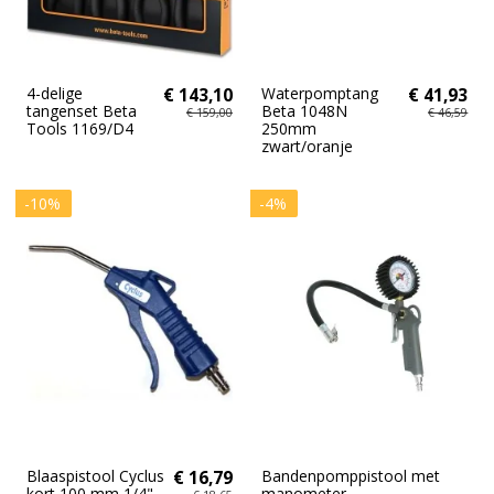
4-delige
€ 143,10
Waterpomptang
€ 41,93
tangenset Beta
Beta 1048N
€ 159,00
€ 46,59
Tools 1169/D4
250mm
zwart/oranje
-10%
-4%
Blaaspistool Cyclus
€ 16,79
Bandenpomppistool met
kort 100 mm 1/4"
manometer