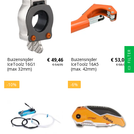
FILTER
Buizensnijder
€ 49,46
Buizensnijder
€ 53,06
IceToolz 16G1
IceToolz 16A5
€ 54,95
€ 58,95
(max 32mm)
(max. 42mm)
-10%
-6%