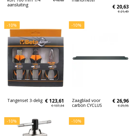
€ 18,65
aansluiting
€ 20,63
€ 21,49
-10%
-10%
Tangenset 3-delig
€ 123,61
Zaagblad voor
€ 26,96
carbon CYCLUS
€ 137,34
€ 29,95
-10%
-10%