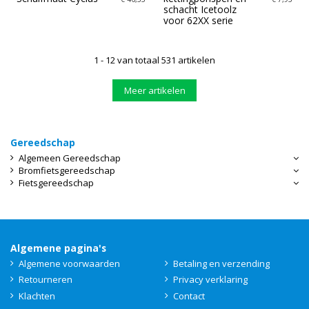
schacht Icetoolz
voor 62XX serie
1 - 12 van totaal 531 artikelen
Meer artikelen
Gereedschap
Algemeen Gereedschap
Bromfietsgereedschap
Fietsgereedschap
Algemene pagina's
Algemene voorwaarden
Betaling en verzending
Retourneren
Privacy verklaring
Klachten
Contact