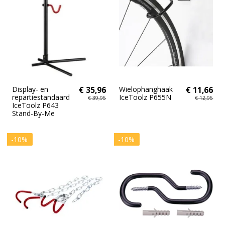
Display- en
€ 35,96
Wielophanghaak
€ 11,66
repartiestandaard
IceToolz P655N
€ 39,95
€ 12,95
IceToolz P643
Stand-By-Me
-10%
-10%