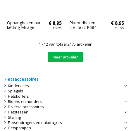
Ophanghaken aan
€ 8,95
Plafondhaken
€ 8,95
ketting Mirage
IceToolz P684
€ 9,95
€ 9,95
1 - 12 van totaal 2175 artikelen
Meer artikelen
Fietsaccessoires
Kinderzitjes
Spiegels
Fietskoffers
Bidons en houders
Diverse accessoires
Fietstassen
Stalling
Fietsendragers en dakdragers
Fietspompen