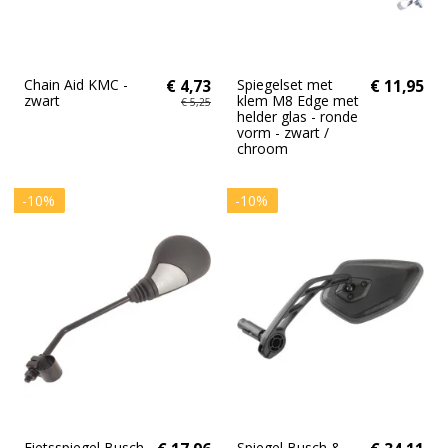
Chain Aid KMC -
€ 4,73
Spiegelset met
€ 11,95
zwart
klem M8 Edge met
€ 5,25
helder glas - ronde
vorm - zwart /
chroom
-10%
-10%
Fietsspiegel Busch
Spiegel Busch &