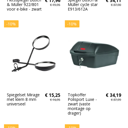
€ 17,96
€ 34,11
& Müller 922/801
Müller cycle star
€ 19,95
€ 37,90
voor e-bike - zwart
E913/612A
-10%
-10%
Spiegelset Mirage
€ 15,25
Topkoffer
€ 34,19
met klem 8 mm
Polisport Luxe -
€ 16,95
€ 37,99
universeel
zwart (vaste
montage op
drager)
-10%
-10%