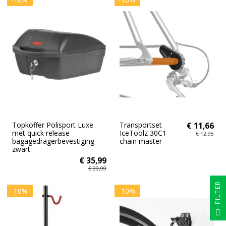
Topkoffer Polisport Luxe
Transportset
€ 11,66
met quick release
IceToolz 30C1
€ 12,95
bagagedragerbevestiging -
chain master
zwart
€ 35,99
€ 39,99
FILTER
-10%
-10%