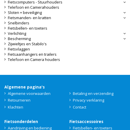
Fietscomputers - Stuurhouders
Telefoon en Camerahouders
Sloten + beveiliging
Fietsmanden- en kratten
Snelbinders
Fietsbellen- en toeters
Verlichting
Bescherming
Zijwieltjes en Stabilo's
Fietsvlaggen
Fietsaanhangers en trailers
Telefoon en Camera houders
Algemene pagina's
Algemene voorwaarden
Betaling en verzending
Retourneren
Privacy verklaring
Klachten
Contact
Fietsonderdelen
Fietsaccessoires
Aandrijving en bediening
Fietsbellen- en toeters