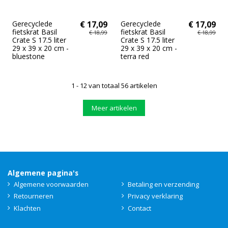
Gerecyclede
€ 17,09
Gerecyclede
€ 17,09
fietskrat Basil
fietskrat Basil
€ 18,99
€ 18,99
Crate S 17.5 liter
Crate S 17.5 liter
29 x 39 x 20 cm -
29 x 39 x 20 cm -
bluestone
terra red
1 - 12 van totaal 56 artikelen
Meer artikelen
Algemene pagina's
Algemene voorwaarden
Betaling en verzending
Retourneren
Privacy verklaring
Klachten
Contact