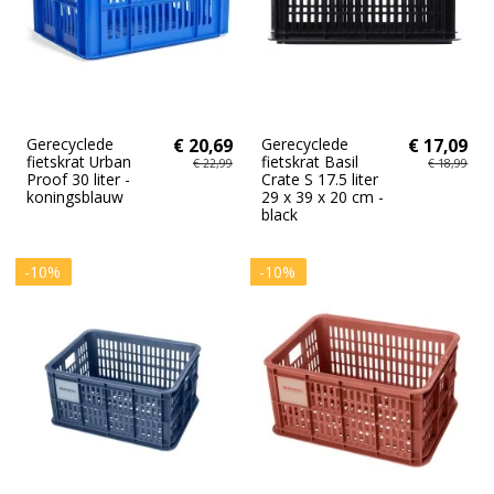
Gerecyclede
€ 20,69
Gerecyclede
€ 17,09
fietskrat Urban
fietskrat Basil
€ 22,99
€ 18,99
Proof 30 liter -
Crate S 17.5 liter
koningsblauw
29 x 39 x 20 cm -
black
-10%
-10%