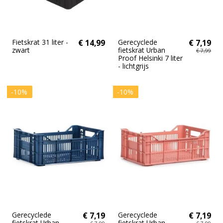
Fietskrat 31 liter -
€ 14,99
Gerecyclede
€ 7,19
zwart
fietskrat Urban
€ 7,99
Proof Helsinki 7 liter
- lichtgrijs
-10%
-10%
Gerecyclede
€ 7,19
Gerecyclede
€ 7,19
fietskrat Urban
fietskrat Urban