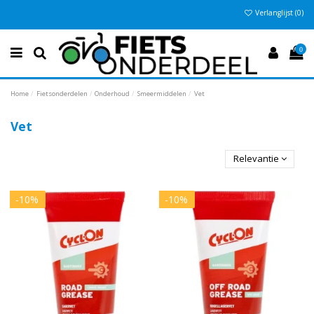
Verlanglijst (
0
)
Vandaag besteld
Gratis verzending vanaf €50
Eenvoudig retour
, en 30 dagen bedenktijd
, anders €5,95
0
Home
Fietsonderdelen
Onderhoud
Smeermiddelen
Vet
Vet
Relevantie
-10%
-10%