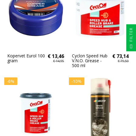
FILTER
Kopervet Eurol 100
€ 13,46
Cyclon Speed Hub
€ 73,14
gram
V.N.O. Grease -
€ 14,95
€ 79,50
500 ml
-6%
-10%