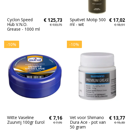
Cyclon Speed
€ 125,73
Spuitvet Motip 500
€ 17,02
Hub V.N.O.
ml - wit
€ 133,75
€ 18,91
Grease - 1000 ml
-10%
-10%
Witte Vaseline
€ 7,16
Vet voor Shimano
€ 13,77
Zuurvrij 100gr Eurol
Dura Ace - pot van
€ 7,95
€ 15,30
50 gram