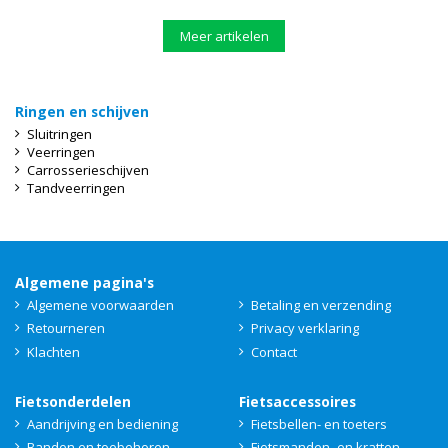
Meer artikelen
Ringen en schijven
Sluitringen
Veerringen
Carrosserieschijven
Tandveerringen
Algemene pagina's
Algemene voorwaarden
Betaling en verzending
Retourneren
Privacy verklaring
Klachten
Contact
Fietsonderdelen
Fietsaccessoires
Aandrijving en bediening
Fietsbellen- en toeters
Banden en toebehoren
Fietsmanden- en kratten