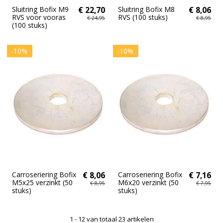
Sluitring Bofix M9
€ 22,70
Sluitring Bofix M8
€ 8,06
RVS voor vooras
RVS (100 stuks)
€ 24,95
€ 8,95
(100 stuks)
-10%
-10%
Carroseriering Bofix
€ 8,06
Carroseriering Bofix
€ 7,16
M5x25 verzinkt (50
M6x20 verzinkt (50
€ 8,95
€ 7,95
stuks)
stuks)
1 - 12 van totaal 23 artikelen