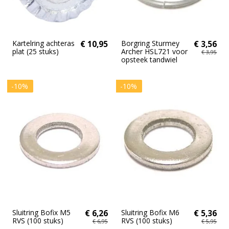
Kartelring achteras
€ 10,95
Borgring Sturmey
€ 3,56
plat (25 stuks)
Archer HSL721 voor
€ 3,95
opsteek tandwiel
-10%
-10%
Sluitring Bofix M5
€ 6,26
Sluitring Bofix M6
€ 5,36
RVS (100 stuks)
RVS (100 stuks)
€ 6,95
€ 5,95