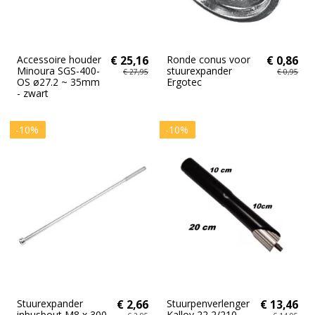
Accessoire houder
€ 25,16
Ronde conus voor
€ 0,86
Minoura SGS-400-
stuurexpander
€ 27,95
€ 0,95
OS ø27.2 ~ 35mm
Ergotec
- zwart
-10%
-10%
Stuurexpander
€ 2,66
Stuurpenverlenger
€ 13,46
inbusbout M8 x 300
Kalloy 22,2/210