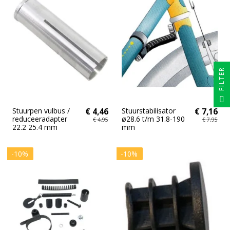
FILTER
Stuurpen vulbus /
€ 4,46
Stuurstabilisator
€ 7,16
reduceeradapter
ø28.6 t/m 31.8-190
€ 4,95
€ 7,95
22.2 25.4 mm
mm
-10%
-10%