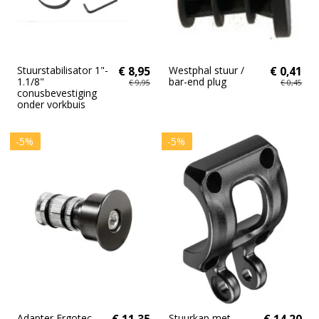
Stuurstabilisator 1"-
€ 8,95
Westphal stuur /
€ 0,41
1.1/8"
bar-end plug
€ 9,95
€ 0,45
conusbevestiging
onder vorkbuis
-5%
-5%
Adapter Ergotec
€ 11,35
Stuurkap met
€ 14,20