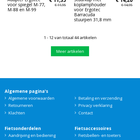
voor spiegel M-77,
koplamphouder
€ 11,95
€ 14,95
M-88 en M-99
voor Ergotec
Barracuda
stuurpen 31,8 mm
1 - 12 van totaal 44 artikelen
Meer artikelen
Algemene pagina's
Algemene voorwaarden
Betaling en verzending
Retourneren
Privacy verklaring
Klachten
Contact
Fietsonderdelen
Fietsaccessoires
Aandrijving en bediening
Fietsbellen- en toeters