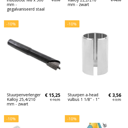
€ 2,95
€ 14,95
mm -
mm - zwart
gegalvaniseerd staal
-10%
-10%
Stuurpenverlenger
€ 15,25
Stuurpen a-head
€ 3,56
Kalloy 25,4/210
vulbus 1 1/8" - 1"
€ 16,95
€ 3,95
mm - zwart
-10%
-10%