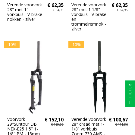
Verende voorvork
€ 62,35
Verende voorvork
€ 62,35
28" met 1"
28" met 1 1/8"
€ 64,95
€ 64,95
vorkbuis - V-brake
vorkbuis - V-brake
nokken - zilver
en
trommelremnok -
zilver
-10%
-10%
FILTER
Voorvork
€ 152,10
Verende voorvork
€ 100,67
29"Suntour DB
28" draad met 1-
€ 169,00
€ 111,86
NEX-E25 1.5" 1-
1/8" vorkbuis
1/8" PM - 15mm
Zoom 730 AMS -