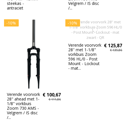
steekas -
Velgrem / IS disc
antraciet
/...
-10%
-10%
Verende voorvork
€ 125,87
28'' met 1-1/8"
€ 139,86
vorkbuis Zoom
596 HL/0 - Post
Mount - Lockout
- mat...
Verende voorvork
€ 100,67
28" ahead met 1-
€ 111,86
1/8" vorkbuis
Zoom 730 AMS -
Velgrem / IS disc
/...