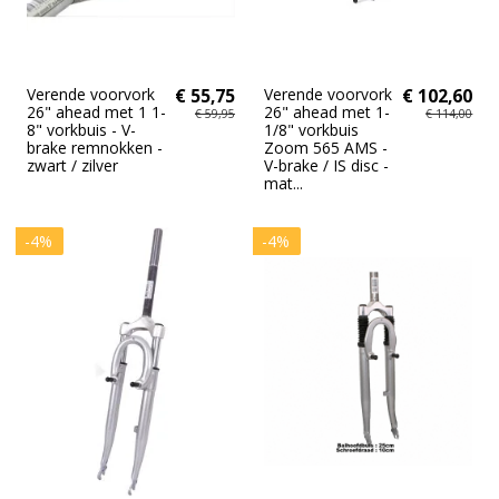
Verende voorvork
€ 55,75
Verende voorvork
€ 102,60
26" ahead met 1 1-
26" ahead met 1-
€ 59,95
€ 114,00
8" vorkbuis - V-
1/8" vorkbuis
brake remnokken -
Zoom 565 AMS -
zwart / zilver
V-brake / IS disc -
mat...
-4%
-4%