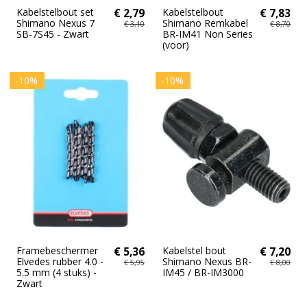
Kabelstelbout set
€ 2,79
Kabelstelbout
€ 7,83
Shimano Nexus 7
Shimano Remkabel
€ 3,10
€ 8,70
SB-7S45 - Zwart
BR-IM41 Non Series
(voor)
-10%
-10%
Framebeschermer
€ 5,36
Kabelstel bout
€ 7,20
Elvedes rubber 4.0 -
Shimano Nexus BR-
€ 5,95
€ 8,00
5.5 mm (4 stuks) -
IM45 / BR-IM3000
Zwart