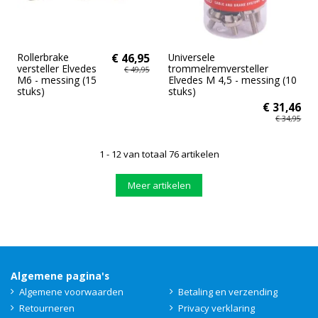
Rollerbrake
€ 46,95
Universele
versteller Elvedes
trommelremversteller
€ 49,95
M6 - messing (15
Elvedes M 4,5 - messing (10
stuks)
stuks)
€ 31,46
€ 34,95
1 - 12 van totaal 76 artikelen
Meer artikelen
Algemene pagina's
Algemene voorwaarden
Betaling en verzending
Retourneren
Privacy verklaring