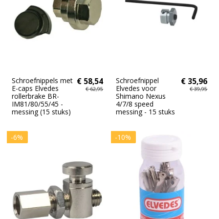
Schroefnippels met
€ 58,54
Schroefnippel
€ 35,96
E-caps Elvedes
Elvedes voor
€ 62,95
€ 39,95
rollerbrake BR-
Shimano Nexus
IM81/80/55/45 -
4/7/8 speed
messing (15 stuks)
messing - 15 stuks
-6%
-10%