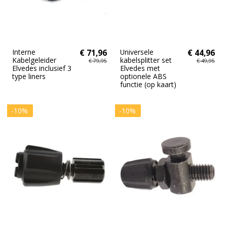
Interne
€ 71,96
Universele
€ 44,96
Kabelgeleider
kabelsplitter set
€ 79,95
€ 49,95
Elvedes inclusief 3
Elvedes met
type liners
optionele ABS
functie (op kaart)
-10%
-10%