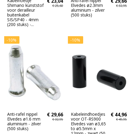
Kabelhoedje
€ 23,04
Anti-rafel nippel
€ 29,66
Shimano kunststof
Elvedes ø2.3mm
€ 25,60
€ 32,95
voor derailleur
aluminium - zilver
buitenkabel
(500 stuks)
SIS/SP40 - 4mm
(200 stuks) -...
-10%
-10%
Anti-rafel nippel
€ 29,66
Kabeleindhoedjes
€ 44,96
Elvedes ø1.6 mm
voor OT-RS900
€ 32,95
€ 49,95
aluminium - zilver
Elvedes van ø3,65
(500 stuks)
to ø5.5mm x
12mm - zwart (50