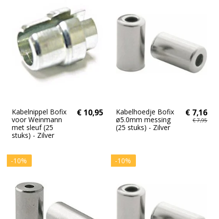
Kabelnippel Bofix
€ 10,95
Kabelhoedje Bofix
€ 7,16
voor Weinmann
ø5.0mm messing
€ 7,95
met sleuf (25
(25 stuks) - Zilver
stuks) - Zilver
-10%
-10%