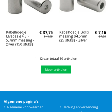
Kabelhoedje
€ 37,75
Kabelhoedje Bofix
€ 7,16
Elvedes ø4,3 -
messing ø4.5mm
€ 41,95
€ 7,95
5,7mm messing -
(25 stuks) - Zilver
zilver (150 stuks)
1 - 12 van totaal 19 artikelen
Meer artikelen
Algemene pagina's
Algemene voorwaarden
Betaling en verzending