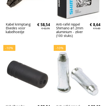
Kabel krimptang
€ 58,54
Anti-rafel nippel
€ 8,64
Elvedes voor
Shimano ø1.2mm
€ 62,95
€ 9,60
kabelhoedje
aluminium - zilver
(100 stuks)
-10%
-10%