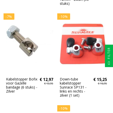
stuks)
-7%
-10%
FILTER
Kabelstopper Bofix
€ 12,97
Down-tube
€ 15,25
voor Gazelle
kabelstopper
€ 13,95
€ 16,95
bandage (6 stuks) -
Sunrace SP131 -
Zilver
links en rechts -
zilver (1 set)
-10%