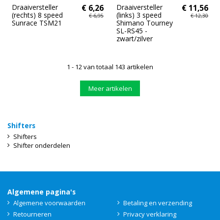
Draaiversteller
€ 6,26
Draaiversteller
€ 11,56
(rechts) 8 speed
(links) 3 speed
€ 6,95
€ 12,30
Sunrace TSM21
Shimano Tourney
SL-RS45 -
zwart/zilver
1 - 12 van totaal 143 artikelen
Meer artikelen
Shifters
Shifters
Shifter onderdelen
Algemene pagina's
Algemene voorwaarden
Betaling en verzending
Retourneren
Privacy verklaring