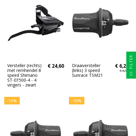
FILTER
Versteller (rechts)
€ 24,60
Draaiversteller
€ 6,26
met remhendel 8
(links) 3 speed
€ 6,95
speed Shimano
Sunrace TSM21
ST-EF500-4 - 4
vingers - zwart
-10%
-10%