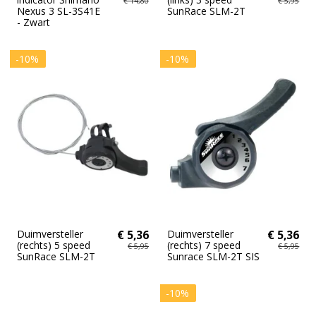
€ 14,80
€ 5,95
Nexus 3 SL-3S41E
SunRace SLM-2T
- Zwart
-10%
-10%
Duimversteller
€ 5,36
Duimversteller
€ 5,36
(rechts) 5 speed
(rechts) 7 speed
€ 5,95
€ 5,95
SunRace SLM-2T
Sunrace SLM-2T SIS
-10%