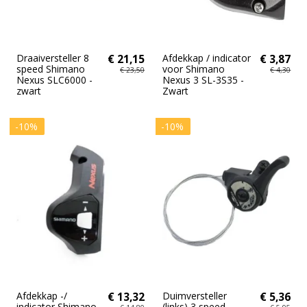
Draaiversteller 8
€ 21,15
Afdekkap / indicator
€ 3,87
speed Shimano
voor Shimano
€ 23,50
€ 4,30
Nexus SLC6000 -
Nexus 3 SL-3S35 -
zwart
Zwart
-10%
-10%
Afdekkap -/
€ 13,32
Duimversteller
€ 5,36
indicator Shimano
(links) 3 speed