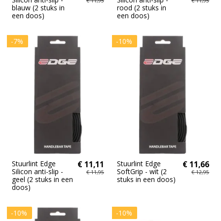
€ 11,95
€ 11,95
blauw (2 stuks in
rood (2 stuks in
een doos)
een doos)
-7%
-10%
Stuurlint Edge
€ 11,11
Stuurlint Edge
€ 11,66
Silicon anti-slip -
SoftGrip - wit (2
€ 11,95
€ 12,95
geel (2 stuks in een
stuks in een doos)
doos)
-10%
-10%