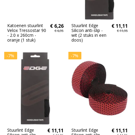
Katoenen stuurlint
€ 6,26
Stuurlint Edge
€ 11,11
Velox Tressostar 90
Silicon anti-slip -
€ 6,95
€ 11,95
- 2.0 x 260cm -
wit (2 stuks in een
oranje (1 stuk)
doos)
-7%
-7%
Stuurlint Edge
€ 11,11
Stuurlint Edge
€ 11,11
Silicon anti-slip -
Silicon anti-slip -