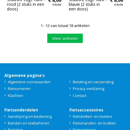
rood (2 stuks in een
blauw (2 stuks in
€ 8,95
€ 8,95
doos)
een doos)
1 - 12 van totaal 18 artikelen
Meer artikelen
Algemene pagina's
Algemene voorwaarden
Betaling en verzending
Retourneren
Privacy verklaring
Klachten
Contact
Fietsonderdelen
Fietsaccessoires
Aandrijving en bediening
Fietsbellen- en toeters
Banden en toebehoren
Fietsmanden- en kratten
Pedalen
Fietspompen