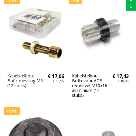
-10%
-8%
Kabelstelbout
€ 17,06
Kabelstelbout
€ 17,43
Bofix messing M6
Bofix voor ATB
€ 18,95
€ 18,95
(12 stuks)
remhevel M10x16 -
aluminium (12
stuks)
-10%