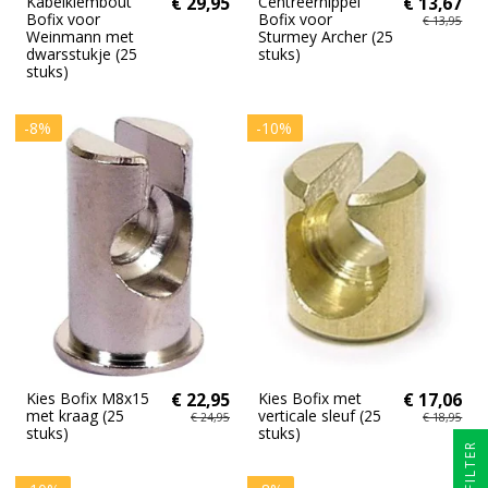
Kabelklembout
€ 29,95
Centreernippel
€ 13,67
Bofix voor
Bofix voor
€ 13,95
Weinmann met
Sturmey Archer (25
dwarsstukje (25
stuks)
stuks)
-8%
-10%
Kies Bofix M8x15
€ 22,95
Kies Bofix met
€ 17,06
met kraag (25
verticale sleuf (25
€ 24,95
€ 18,95
stuks)
stuks)
FILTER