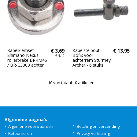
Kabelklemset
€ 3,69
Kabelstelbout
€ 13,95
Shimano Nexus
Bofix voor
€ 4,10
rollerbrake BR-IM45
achterrem Sturmey
/ BR-C3000 achter
Archer - 6 stuks
1 - 10 van totaal 10 artikelen
Algemene pagina's
Algemene voorwaarden
Betaling en verzending
Retourneren
Privacy verklaring