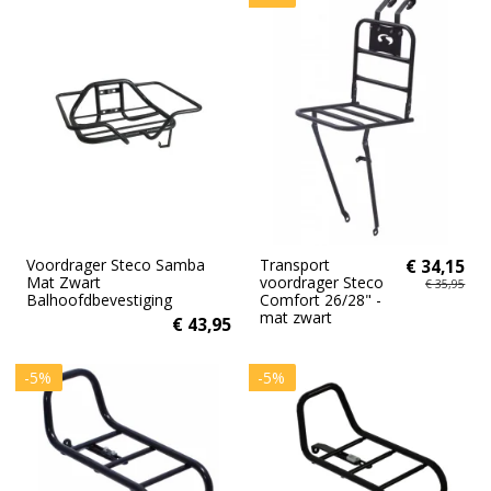
Voordrager Steco Samba
Transport
€ 34,15
Mat Zwart
voordrager Steco
€ 35,95
Balhoofdbevestiging
Comfort 26/28" -
mat zwart
€ 43,95
-5%
-5%