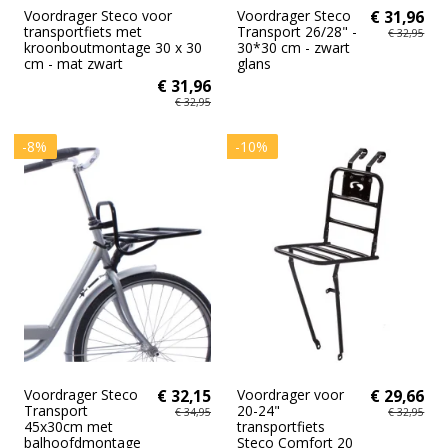
Voordrager Steco voor
Voordrager Steco
€ 31,96
transportfiets met
Transport 26/28" -
€ 32,95
kroonboutmontage 30 x 30
30*30 cm - zwart
cm - mat zwart
glans
€ 31,96
€ 32,95
-8%
-10%
Voordrager Steco
€ 32,15
Voordrager voor
€ 29,66
Transport
20-24"
€ 34,95
€ 32,95
45x30cm met
transportfiets
balhoofdmontage
Steco Comfort 20