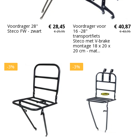
Voordrager 28"
€ 28,45
Voordrager voor
€ 40,87
Steco FW - zwart
16 -28"
€ 29,95
€ 43,95
transportfiets
Steco met V-brake
montage 18 x 20 x
20 cm - mat...
-3%
-3%