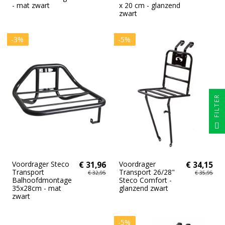
- mat zwart
x 20 cm - glanzend
zwart
-3%
-5%
FILTER
Voordrager Steco
€ 31,96
Voordrager
€ 34,15
Transport
Transport 26/28"
€ 32,95
€ 35,95
Balhoofdmontage
Steco Comfort -
35x28cm - mat
glanzend zwart
zwart
-5%