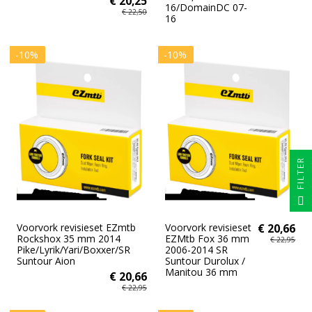
€ 20,25
16/DomainDC 07-
€ 22,50
16
-10%
-10%
FILTER
Voorvork revisieset EZmtb
Voorvork revisieset
€ 20,66
Rockshox 35 mm 2014
EZMtb Fox 36 mm
€ 22,95
Pike/Lyrik/Yari/Boxxer/SR
2006-2014 SR
Suntour Aion
Suntour Durolux /
Manitou 36 mm
€ 20,66
€ 22,95