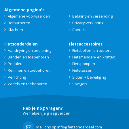
Algemene pagina's
Algemene voorwaarden
Betaling en verzending
Retourneren
Privacy verklaring
Klachten
Contact
Fietsonderdelen
Fietsaccessoires
Aandrijving en bediening
Fietsbellen- en toeters
Banden en toebehoren
Fietsmanden- en kratten
Pedalen
Fietspompen
Remmen en toebehoren
Fietstassen
Verlichting
Sloten + beveiliging
Zadels en toebehoren
Spiegels
Heb je nog vragen?
We helpen je graag verder!
Mail ons op info@fietsonderdeel.com