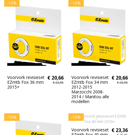
-10%
-10%
Voorvork revisieset
€ 20,66
Voorvork revisieset
€ 20,66
EZmtb Fox 36 mm
EZmtb Fox 34 mm
€ 22,95
€ 22,95
2015+
2012-2015
Marzocchi 2008-
2014 / Manitou alle
modellen
-10%
-10%
Voorvork revisieset
€ 23,36
EZmtb Fox 40 mm
€ 25,95