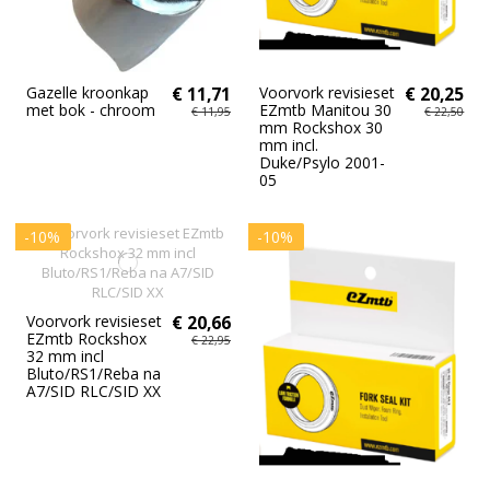
Gazelle kroonkap
€ 11,71
Voorvork revisieset
€ 20,25
met bok - chroom
EZmtb Manitou 30
€ 11,95
€ 22,50
mm Rockshox 30
mm incl.
Duke/Psylo 2001-
05
-10%
-10%
Voorvork revisieset
€ 20,66
EZmtb Rockshox
€ 22,95
32 mm incl
Bluto/RS1/Reba na
A7/SID RLC/SID XX