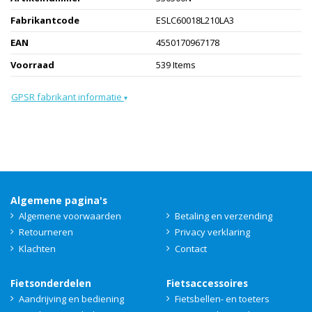
Fabrikantcode
ESLC60018L210LA3
EAN
4550170967178
Voorraad
539 Items
GPSR fabrikant informatie
▾
Algemene pagina's
Algemene voorwaarden
Betaling en verzending
Retourneren
Privacy verklaring
Klachten
Contact
Fietsonderdelen
Fietsaccessoires
Aandrijving en bediening
Fietsbellen- en toeters