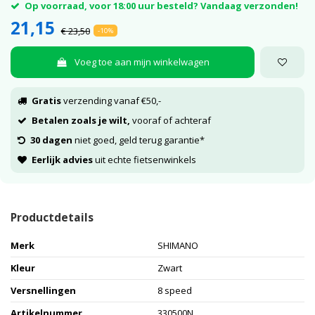
Op voorraad, voor 18:00 uur besteld? Vandaag verzonden!
21,15
€ 23,50
-10%
Voeg toe aan mijn winkelwagen
Gratis
verzending vanaf €50,-
Betalen zoals je wilt,
vooraf of achteraf
30 dagen
niet goed, geld terug garantie*
Eerlijk advies
uit echte fietsenwinkels
Productdetails
Merk
SHIMANO
Kleur
Zwart
Versnellingen
8 speed
Artikelnummer
330500N