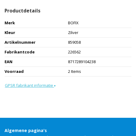
Productdetails
Merk
BOFIX
Kleur
Zilver
Artikelnummer
859058
Fabrikantcode
226562
EAN
8717289104238
Voorraad
2 Items
GPSR fabrikant informatie
▾
Algemene pagina's