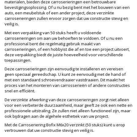
materialen, bieden deze carroserieringen een betrouwbare
bevestigingsoplossing. Of u nu bezig bent met het bouwen van een
auto, een meubelstuk of een ander project, deze verzinkte
carroserieringen zullen ervoor zorgen dat uw constructie stevig en
veilig is.
Met een verpakking van 50 stuks heeft u voldoende
carroserieringen om aan uw behoeften te voldoen. Of u nu een
professional bent die regelmatig gebruik maakt van
carroserieringen, of een hobbyist die af en toe een project uitvoert,
deze verpakking biedt de juiste hoeveelheid voor verschillende
toepassingen.
Deze carroserieringen zijn eenvoudig te installeren en vereisen
geen speciaal gereedschap. U kunt ze eenvoudig met de hand of
met een standaard schroevendraaier vastdraaien. Dit maakt het
proces van het monteren van carrosserieën of andere constructies
snel en efficiënt.
De verzinkte afwerking van deze carroserieringen zorgt niet alleen
voor een verbeterde duurzaamheid, maar geeft ze ook een nette en
professionele uitstraling. Ze zullen niet alleen functioneel zijn, maar
ook bijdragen aan de algehele esthetiek van uw project.
Met de Carroseriering Bofix M6x20 verzinkt (50 stuks) kunt u erop
vertrouwen dat uw constructie stevig en veilig is.