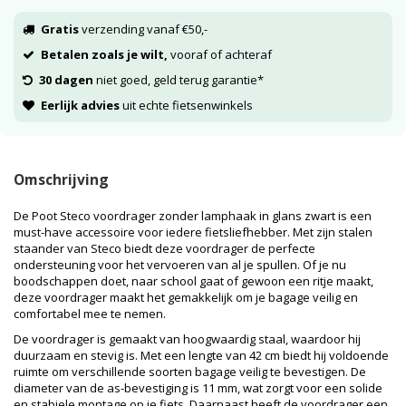
Gratis
verzending vanaf €50,-
Betalen zoals je wilt,
vooraf of achteraf
30 dagen
niet goed, geld terug garantie*
Eerlijk advies
uit echte fietsenwinkels
Omschrijving
De Poot Steco voordrager zonder lamphaak in glans zwart is een
must-have accessoire voor iedere fietsliefhebber. Met zijn stalen
staander van Steco biedt deze voordrager de perfecte
ondersteuning voor het vervoeren van al je spullen. Of je nu
boodschappen doet, naar school gaat of gewoon een ritje maakt,
deze voordrager maakt het gemakkelijk om je bagage veilig en
comfortabel mee te nemen.
De voordrager is gemaakt van hoogwaardig staal, waardoor hij
duurzaam en stevig is. Met een lengte van 42 cm biedt hij voldoende
ruimte om verschillende soorten bagage veilig te bevestigen. De
diameter van de as-bevestiging is 11 mm, wat zorgt voor een solide
en stabiele montage op je fiets. Daarnaast heeft de voordrager een