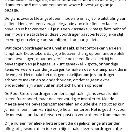
diameter van 5 mm voor een betrouwbare bevestiging van je
bagage.
De glans zwarte kleur geeft een moderne en stijlvolle uitstraling aan
je fiets. Het geeft een vleugje elegantie aan elke fiets en laat je
opvallen in het verkeer. Of je nu een klassieke, vintage fiets hebt of
een moderne stadsfiets, deze voordrager past perfect bij elke stijl
en voegt een vleugje persoonlijkheid toe aan je fiets.
Wat deze voordrager echt uniek maakt, is het ontbreken van een
lamphaak. Dit betekent dat je je fietsverlichting op een andere plek
moet bevestigen, maar het geeft je ook meer flexibiliteit bij het
bevestigen van je bagage. Je kunt gemakkelijk grote, onhandige
items vervoeren zonder je zorgen te maken over de lamphaak die in
de weg zit. Het maakt het ook gemakkelijker om je voordrager
schoon te maken en te onderhouden, omdat er geen extra
onderdelen zijn waar vuil en stof zich kunnen ophopen.
De Poot Steco voordrager zonder lamphaak - glans zwart is niet
alleen functioneel, maar ook eenvoudig te installeren. Met de
meegeleverde bevestigingsmaterialen en duidelijke instructies kun
je hem in een mum van tijd op je fiets monteren. Het is geschikt voor
de meeste standaard fietsen en past op verschillende framematen.
Of je nu een fanatieke fietser bent die dagelijks lange afstanden
aflegt of gewoon af en toe een ritje maakt, deze voordrager zal je