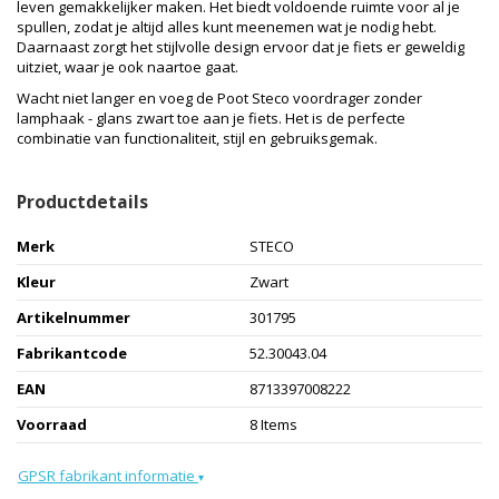
leven gemakkelijker maken. Het biedt voldoende ruimte voor al je
spullen, zodat je altijd alles kunt meenemen wat je nodig hebt.
Daarnaast zorgt het stijlvolle design ervoor dat je fiets er geweldig
uitziet, waar je ook naartoe gaat.
Wacht niet langer en voeg de Poot Steco voordrager zonder
lamphaak - glans zwart toe aan je fiets. Het is de perfecte
combinatie van functionaliteit, stijl en gebruiksgemak.
Productdetails
Merk
STECO
Kleur
Zwart
Artikelnummer
301795
Fabrikantcode
52.30043.04
EAN
8713397008222
Voorraad
8 Items
GPSR fabrikant informatie
▾