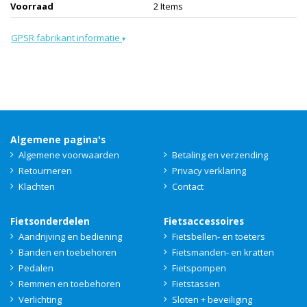
Voorraad
2 Items
GPSR fabrikant informatie
▾
Algemene pagina's
Algemene voorwaarden
Betaling en verzending
Retourneren
Privacy verklaring
Klachten
Contact
Fietsonderdelen
Fietsaccessoires
Aandrijving en bediening
Fietsbellen- en toeters
Banden en toebehoren
Fietsmanden- en kratten
Pedalen
Fietspompen
Remmen en toebehoren
Fietstassen
Verlichting
Sloten + beveiliging