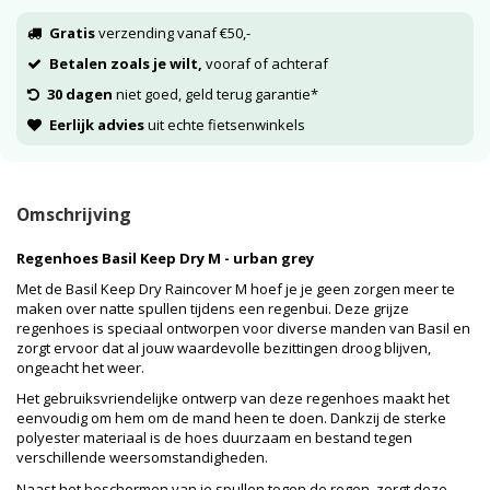
Gratis
verzending vanaf €50,-
Betalen zoals je wilt,
vooraf of achteraf
30 dagen
niet goed, geld terug garantie*
Eerlijk advies
uit echte fietsenwinkels
Omschrijving
Regenhoes Basil Keep Dry M - urban grey
Met de Basil Keep Dry Raincover M hoef je je geen zorgen meer te
maken over natte spullen tijdens een regenbui. Deze grijze
regenhoes is speciaal ontworpen voor diverse manden van Basil en
zorgt ervoor dat al jouw waardevolle bezittingen droog blijven,
ongeacht het weer.
Het gebruiksvriendelijke ontwerp van deze regenhoes maakt het
eenvoudig om hem om de mand heen te doen. Dankzij de sterke
polyester materiaal is de hoes duurzaam en bestand tegen
verschillende weersomstandigheden.
Naast het beschermen van je spullen tegen de regen, zorgt deze