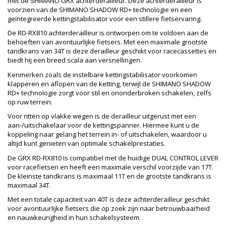
met de SHIMANO GRX achterderailleur. Deze achterderailleur is
voorzien van de SHIMANO SHADOW RD+ technologie en een
geïntegreerde kettingstabilisator voor een stillere fietservaring.
De RD-RX810 achterderailleur is ontworpen om te voldoen aan de
behoeften van avontuurlijke fietsers. Met een maximale grootste
tandkrans van 34T is deze derailleur geschikt voor racecassettes en
biedt hij een breed scala aan versnellingen.
Kenmerken zoals de instelbare kettingstabilisator voorkomen
klapperen en aflopen van de ketting, terwijl de SHIMANO SHADOW
RD+ technologie zorgt voor stil en ononderbroken schakelen, zelfs
op ruw terrein.
Voor ritten op vlakke wegen is de derailleur uitgerust met een
aan-/uitschakelaar voor de kettingspanner. Hiermee kunt u de
koppeling naar gelang het terrein in- of uitschakelen, waardoor u
altijd kunt genieten van optimale schakelprestaties.
De GRX RD-RX810 is compatibel met de huidige DUAL CONTROL LEVER
voor racefietsen en heeft een maximale verschil voorzijde van 17T.
De kleinste tandkrans is maximaal 11T en de grootste tandkrans is
maximaal 34T.
Met een totale capaciteit van 40T is deze achterderailleur geschikt
voor avontuurlijke fietsers die op zoek zijn naar betrouwbaarheid
en nauwkeurigheid in hun schakelsysteem.