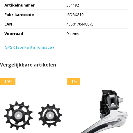
Artikelnummer
331192
Fabrikantcode
IRDRX810
EAN
4550170448875
Voorraad
9 Items
GPSR fabrikant informatie
▾
Vergelijkbare artikelen
-10%
-1%