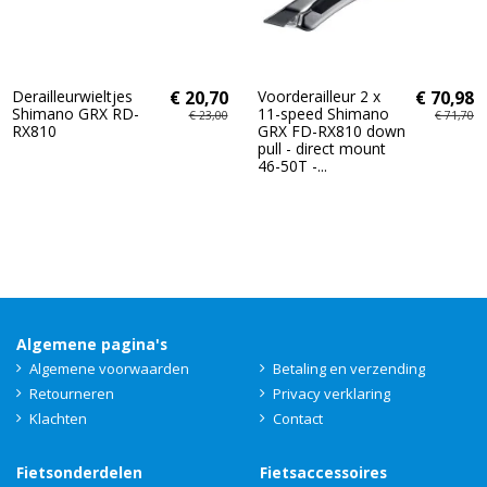
Derailleurwieltjes
€ 20,70
Voorderailleur 2 x
€ 70,98
Shimano GRX RD-
11-speed Shimano
€ 23,00
€ 71,70
RX810
GRX FD-RX810 down
pull - direct mount
46-50T -...
Algemene pagina's
Algemene voorwaarden
Betaling en verzending
Retourneren
Privacy verklaring
Klachten
Contact
Fietsonderdelen
Fietsaccessoires