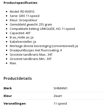
Productspecificaties:
Model: RD-RX810
Serie: GRX 11-speed
Kleur: Groepskleur
Gemiddeld gewicht: 255 gram
Compatibele ketting: LINKGLIDE, HG 11-speed
Capaciteit: 40T
B-as_Holle as: Ja
Kabelversteller: Ja
Montage directe bevestiging (conventioneel): Ja
Draaipuntbusjes met fluorcoating: 4
Grootste tandkrans Max.: 34T
Grootste tandkrans Min.: 30T
Max.
Productdetails
Merk
SHIMANO
Kleur
Zwart
Versnellingen
11 speed