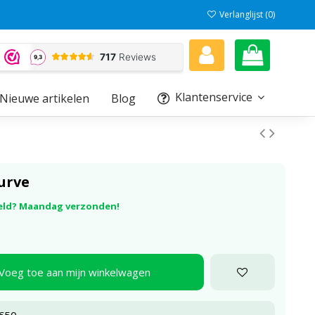
Verlanglijst (
0
)
Klantenservice
Nieuwe artikelen
Blog
urve
eld? Maandag verzonden!
Voeg toe aan mijn winkelwagen