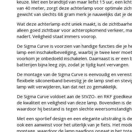
keuze. Met een brandtijd van maar liefst 15 uur, een lich
van 40 meter, zorgt deze achterlamp voor optimale zichtb
gewicht van slechts 68 gram merk je nauwelijks dat je de 
Wat deze achterlamp echt uniek maakt, is de zichtbaarhei
alleen goed zichtbaar voor achteropkomend verkeer, maa
nadert. Veiligheid staat immers voorop.
De Sigma Curve is voorzien van handige functies die je h
lamp een inschakelbeveiliging, waarbij je twee keer moe
voorkom je onbedoeld inschakelen. Daarnaast is er een b
batterijen bijna leeg zijn, zodat je tijdig kunt vervangen.
De montage van de Sigma Curve is eenvoudig en verei
flexibele siliconenband bevestig je de lamp snel en stevi
lamp wilt verwijderen, kan dat net zo gemakkelijk.
De Sigma Curve voldoet aan de StVZO- en RKF goedkeuri
de kwaliteit en veiligheid van deze lamp. Bovendien is 
waardoor hij bestand is tegen slechte weersomstandig
Met een sportief design en een elegante uitstraling is de
ook een aanwinst voor het uiterlijk van je fiets. Het m
montage, waardoor de lamp naadloos opgaat in het totaal