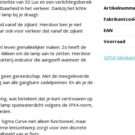
tsterkte van 30 Lux en een verlichtingsbereik
Artikelnumm
aarheid in het verkeer. Dankzij het lichte
lamp bij je draagt.
Fabrikantcod
d vanaf de zijkant. Hierdoor ben je niet
EAN
r ook voor verkeer dat vanaf de zijkant
Voorraad
et leven gemakkelijker maken. Zo heeft de
t klikken om de lamp aan te zetten. Hierdoor
GPSR fabrikant
atterij-indicator die aangeeft wanneer de
st geen gereedschap. Met de meegeleverde
g aan alle gangbare zadelpennen. En als je de
ng, wat betekent dat je kunt vertrouwen op
de lamp spatwaterdicht volgens de IPX4-norm,
heden.
 Sigma Curve niet alleen functioneel, maar
oderne lensontwerp zorgt voor een discrete
beeld van je fiets.