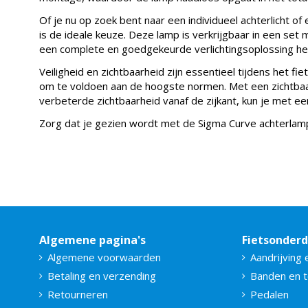
Of je nu op zoek bent naar een individueel achterlicht o
is de ideale keuze. Deze lamp is verkrijgbaar in een set
een complete en goedgekeurde verlichtingsoplossing heb
Veiligheid en zichtbaarheid zijn essentieel tijdens het 
om te voldoen aan de hoogste normen. Met een zichtbaa
verbeterde zichtbaarheid vanaf de zijkant, kun je met e
Zorg dat je gezien wordt met de Sigma Curve achterlam
Algemene pagina's
Fietsonder
Algemene voorwaarden
Aandrijving 
Betaling en verzending
Banden en 
Retourneren
Pedalen