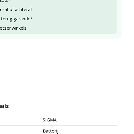
€50,-
raf of achteraf
 terug garantie*
ietsenwinkels
ails
SIGMA
Batterij