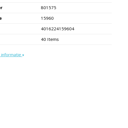
er
801575
e
15960
4016224159604
40 Items
 informatie
▾