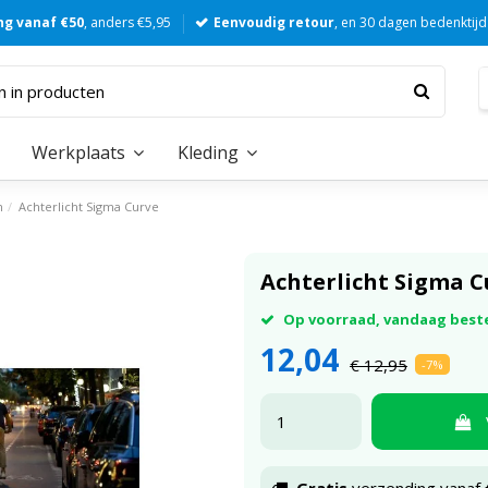
ng vanaf €50
, anders €5,95
Eenvoudig retour
, en 30 dagen bedenktijd
Werkplaats
Kleding
n
Achterlicht Sigma Curve
Achterlicht Sigma C
Op voorraad, vandaag best
12,04
€ 12,95
-7%