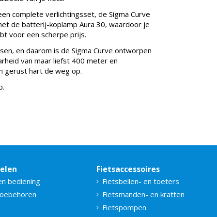
f een complete verlichtingsset, de Sigma Curve
 met de batterij-koplamp Aura 30, waardoor je
t voor een scherpe prijs.
fietsen, en daarom is de Sigma Curve ontworpen
rheid van maar liefst 400 meter en
en gerust hart de weg op.
p.
delen
Fietsaccessoires
en bediening
Fietsbellen- en toeters
toebehoren
Fietsmanden- en kratten
Fietspompen