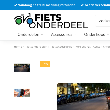
Vandaag besteld
, maandag verzonden
Gratis verzendi
Onderdelen
Accessoires
Onderhoud
Home
Fietsonderdelen
Fietsaccessoires
Verlichting
Achterlichte
-7%