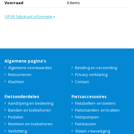
Voorraad
6 Items
GPSR fabrikant informatie
▾
Algemene pagina's
Algemene voorwaarden
Betaling en verzending
Retourneren
Privacy verklaring
Klachten
Contact
Fietsonderdelen
Fietsaccessoires
Aandrijving en bediening
Fietsbellen- en toeters
Banden en toebehoren
Fietsmanden- en kratten
Pedalen
Fietspompen
Remmen en toebehoren
Fietstassen
Verlichting
Sloten + beveiliging