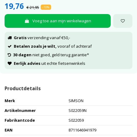
19,76
€ 21,95
-10%
Voeg toe aan mijn winkelwagen
Gratis
verzending vanaf €50,-
Betalen zoals je wilt,
vooraf of achteraf
30 dagen
niet goed, geld terug garantie*
Eerlijk advies
uit echte fietsenwinkels
Productdetails
Merk
SIMSON
Artikelnummer
S022059N
Fabrikantcode
S022059
EAN
8711646941979