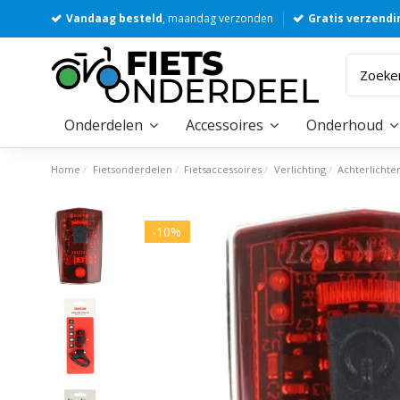
Vandaag besteld
, maandag verzonden
Gratis verzendi
Onderdelen
Accessoires
Onderhoud
Home
Fietsonderdelen
Fietsaccessoires
Verlichting
Achterlichte
-10%