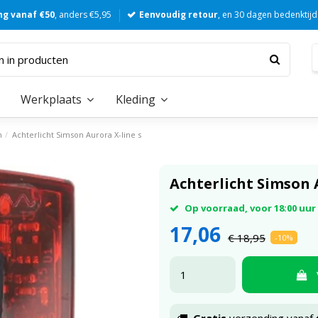
ng vanaf €50
, anders €5,95
Eenvoudig retour
, en 30 dagen bedenktijd
Werkplaats
Kleding
n
Achterlicht Simson Aurora X-line s
Achterlicht Simson 
Op voorraad, voor 18:00 uu
17,06
€ 18,95
-10%