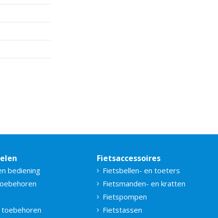
delen
Fietsaccessoires
en bediening
Fietsbellen- en toeters
toebehoren
Fietsmanden- en kratten
Fietspompen
 toebehoren
Fietstassen