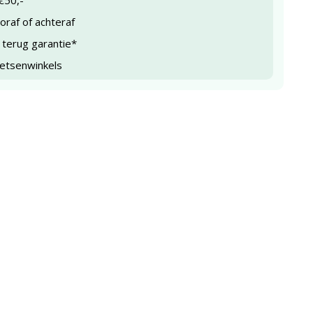
€50,-
raf of achteraf
 terug garantie*
ietsenwinkels