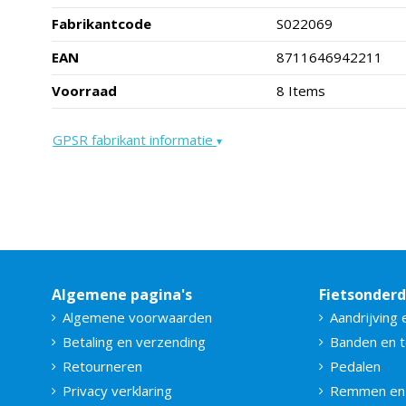
Fabrikantcode
S022069
EAN
8711646942211
Voorraad
8 Items
GPSR fabrikant informatie
▾
Algemene pagina's
Fietsonder
Algemene voorwaarden
Aandrijving 
Betaling en verzending
Banden en 
Retourneren
Pedalen
Privacy verklaring
Remmen en