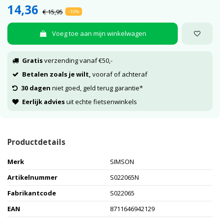
14,36
€ 15,95
-10%
Voeg toe aan mijn winkelwagen
Gratis
verzending vanaf €50,-
Betalen zoals je wilt,
vooraf of achteraf
30 dagen
niet goed, geld terug garantie*
Eerlijk advies
uit echte fietsenwinkels
Productdetails
Merk
SIMSON
Artikelnummer
S022065N
Fabrikantcode
S022065
EAN
8711646942129