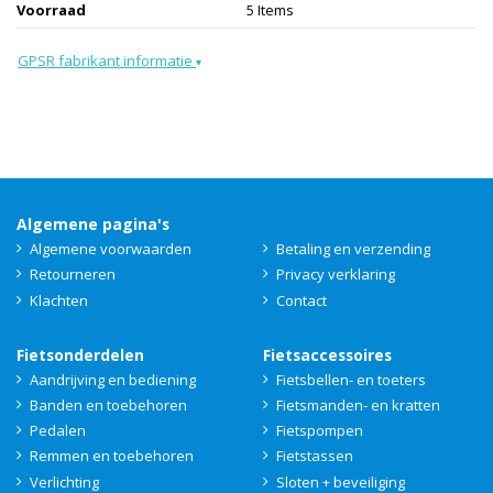
Voorraad
5 Items
GPSR fabrikant informatie
▾
Algemene pagina's
Algemene voorwaarden
Betaling en verzending
Retourneren
Privacy verklaring
Klachten
Contact
Fietsonderdelen
Fietsaccessoires
Aandrijving en bediening
Fietsbellen- en toeters
Banden en toebehoren
Fietsmanden- en kratten
Pedalen
Fietspompen
Remmen en toebehoren
Fietstassen
Verlichting
Sloten + beveiliging