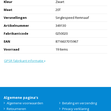
Kleur
Zwart
Maat
20T
Versnellingen
Singlespeed Remnaaf
Artikelnummer
349130
Fabrikantcode
0250020
EAN
8716637015967
Voorraad
19 Items
GPSR fabrikant informatie
▾
Algemene pagina's
Algemene voorwaarden
Betaling en verzending
Retourneren
Privacy verklaring