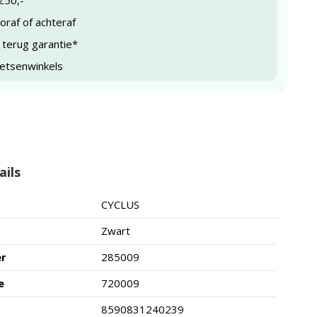
€50,-
raf of achteraf
 terug garantie*
ietsenwinkels
ails
CYCLUS
Zwart
er
285009
e
720009
8590831240239