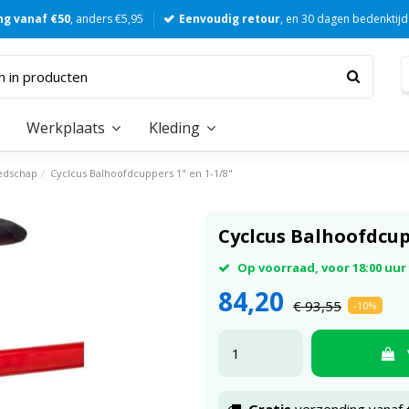
ng vanaf €50
, anders €5,95
Eenvoudig retour
, en 30 dagen bedenktijd
Werkplaats
Kleding
edschap
Cyclcus Balhoofdcuppers 1" en 1-1/8"
Cyclcus Balhoofdcupp
Op voorraad, voor 18:00 uu
84,20
€ 93,55
-10%