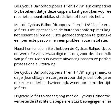
De Cyclcus Balhoofdcuppers 1" en 1-1/8" zijn compatibel 
Dit betekent dat je deze cuppers kunt gebruiken voor een
racefiets, mountainbike, stadsfiets of tourfiets hebt.
Met de Cyclcus Balhoofdcuppers 1" en 1-1/8" kun je er ze
je fiets. Het inpersen van de buitenbalhoofdcup met koge
het essentieel om de juiste gereedschappen te gebruik
een perfecte pasvorm en een probleemloze installatie.
Naast hun functionaliteit hebben de Cyclcus Balhoofdcu
ontwerp. Ze zijn vervaardigd met oog voor detail en zulle
van je fiets. Met hun zwarte afwerking passen ze perfect b
professionele uitstraling.
De Cyclcus Balhoofdcuppers 1" en 1-1/8" zijn gemaakt o
dagelijkse slijtage en zorgen ervoor dat je balhoofd jaren
ook zeer onderhoudsvriendelijk, waardoor je minder tij
je fiets.
Upgrade je fiets vandaag nog met de Cyclcus Balhoofdcu
verbeterde stabiliteit, soepelere stuurbewegingen en een