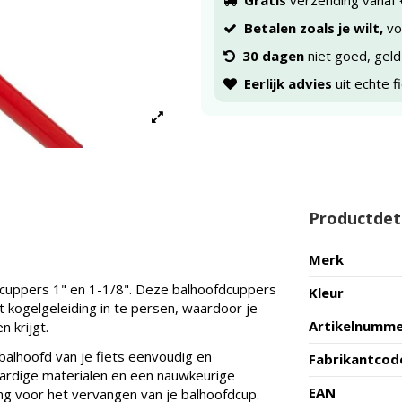
Gratis
verzending vanaf 
Betalen zoals je wilt,
voo
30 dagen
niet goed, geld
Eerlijk advies
uit echte f
Productdet
Merk
cuppers 1" en 1-1/8". Deze balhoofdcuppers
Kleur
kogelgeleiding in te persen, waardoor je
Artikelnumm
 krijgt.
balhoofd van je fiets eenvoudig en
Fabrikantcod
aardige materialen en een nauwkeurige
EAN
g voor het vervangen van je balhoofdcup.