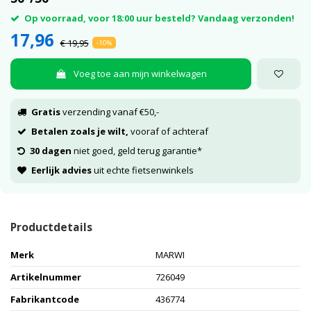
Op voorraad, voor 18:00 uur besteld? Vandaag verzonden!
17,96
€ 19,95
-10%
Voeg toe aan mijn winkelwagen
Gratis
verzending vanaf €50,-
Betalen zoals je wilt,
vooraf of achteraf
30 dagen
niet goed, geld terug garantie*
Eerlijk advies
uit echte fietsenwinkels
Productdetails
Merk
MARWI
Artikelnummer
726049
Fabrikantcode
436774