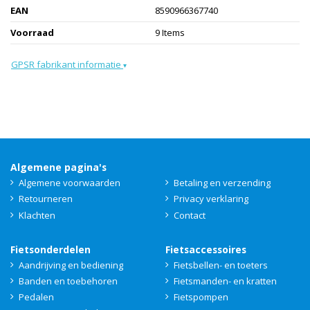
EAN
8590966367740
Voorraad
9 Items
GPSR fabrikant informatie
▾
Algemene pagina's
Algemene voorwaarden
Betaling en verzending
Retourneren
Privacy verklaring
Klachten
Contact
Fietsonderdelen
Fietsaccessoires
Aandrijving en bediening
Fietsbellen- en toeters
Banden en toebehoren
Fietsmanden- en kratten
Pedalen
Fietspompen