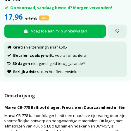
Op voorraad, vandaag besteld? Morgen verzonden!
17,96
€ 19,95
-10%
Voeg toe aan mijn winkelwagen
Gratis
verzending vanaf €50,-
Betalen zoals je wilt,
vooraf of achteraf
30 dagen
niet goed, geld terug garantie*
Eerlijk advies
uit echte fietsenwinkels
Omschrijving
Marwi CB-778 Balhoofdlager: Precisie en Duurzaamheid in Eén
Marwi CB-778 balhoofdlager biedt een naadloze rijervaring door zijn
voortreffelijke ontwerp en hoogwaardige materialen. Dit lager, met
afmetingen van 40,0 x 51,8 x 8,0 mm en hoeken van 36°/45°, is