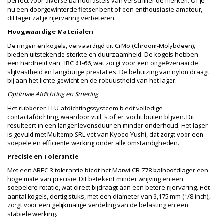
perfect voor diverse balhoofdstels van verschillende merken. Of je
nu een doorgewinterde fietser bent of een enthousiaste amateur,
dit lager zal je rijervaring verbeteren.
Hoogwaardige Materialen
De ringen en kogels, vervaardigd uit CrMo (Chroom-Molybdeen),
bieden uitstekende sterkte en duurzaamheid. De kogels hebben
een hardheid van HRC 61-66, wat zorgt voor een ongeëvenaarde
slijtvastheid en langdurige prestaties. De behuizing van nylon draagt
bij aan het lichte gewicht en de robuustheid van het lager.
Optimale Afdichting en Smering
Het rubberen LLU-afdichtingssysteem biedt volledige
contactafdichting, waardoor vuil, stof en vocht buiten blijven. Dit
resulteert in een langer levensduur en minder onderhoud. Het lager
is gevuld met Multemp SRL vet van Kyodo Yushi, dat zorgt voor een
soepele en efficiënte werking onder alle omstandigheden.
Precisie en Tolerantie
Met een ABEC-3 tolerantie biedt het Marwi CB-778 balhoofdlager een
hoge mate van precisie. Dit betekent minder wrijving en een
soepelere rotatie, wat direct bijdraagt aan een betere rijervaring. Het
aantal kogels, dertig stuks, met een diameter van 3,175 mm (1/8 inch),
zorgt voor een gelijkmatige verdeling van de belasting en een
stabiele werking.