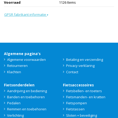
Voorraad
1126 Items
GPSR fabrikant informatie
▾
Algemene pagina's
Algemene voorwaarden
Betaling en verzending
Retourneren
Privacy verklaring
Klachten
Contact
Fietsonderdelen
Fietsaccessoires
Aandrijving en bediening
Fietsbellen- en toeters
Banden en toebehoren
Fietsmanden- en kratten
Pedalen
Fietspompen
Remmen en toebehoren
Fietstassen
Verlichting
Sloten + beveiliging