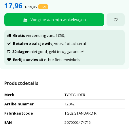
17,96
€ 19,95
-10%
Voeg toe aan mijn winkelwagen
Gratis
verzending vanaf €50,-
Betalen zoals je wilt,
vooraf of achteraf
30 dagen
niet goed, geld terug garantie*
Eerlijk advies
uit echte fietsenwinkels
Productdetails
Merk
TYREGLIDER
Artikelnummer
12042
Fabrikantcode
TG02 STANDARD R
EAN
5070002474715