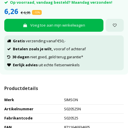
Op voorraad, vandaag besteld? Maandag verzonden!
6,26
€ 6,95
-10%
Voeg toe aan mijn winkelwagen
Gratis
verzending vanaf €50,-
Betalen zoals je wilt,
vooraf of achteraf
30 dagen
niet goed, geld terug garantie*
Eerlijk advies
uit echte fietsenwinkels
Productdetails
Merk
SIMSON
Artikelnummer
S020525N
Fabrikantcode
S020525
EAN
8711646934605