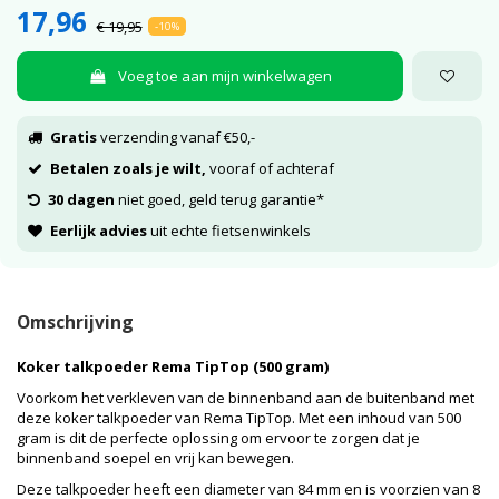
17,96
€ 19,95
-10%
Voeg toe aan mijn winkelwagen
Gratis
verzending vanaf €50,-
Betalen zoals je wilt,
vooraf of achteraf
30 dagen
niet goed, geld terug garantie*
Eerlijk advies
uit echte fietsenwinkels
Omschrijving
Koker talkpoeder Rema TipTop (500 gram)
Voorkom het verkleven van de binnenband aan de buitenband met
deze koker talkpoeder van Rema TipTop. Met een inhoud van 500
gram is dit de perfecte oplossing om ervoor te zorgen dat je
binnenband soepel en vrij kan bewegen.
Deze talkpoeder heeft een diameter van 84 mm en is voorzien van 8