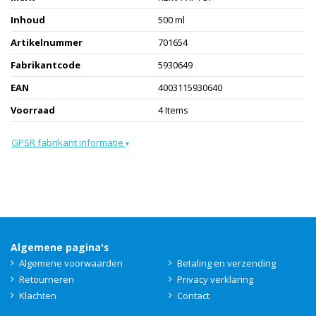
Inhoud
500 ml
Artikelnummer
701654
Fabrikantcode
5930649
EAN
4003115930640
Voorraad
4 Items
GPSR fabrikant informatie
▾
Algemene pagina's
Algemene voorwaarden
Betaling en verzending
Retourneren
Privacy verklaring
Klachten
Contact