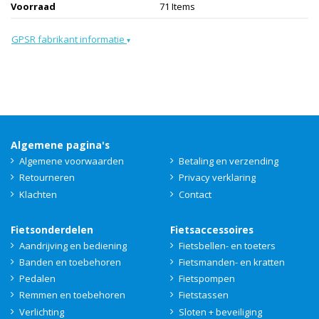
Voorraad
71 Items
GPSR fabrikant informatie
▾
Algemene pagina's
Algemene voorwaarden
Betaling en verzending
Retourneren
Privacy verklaring
Klachten
Contact
Fietsonderdelen
Fietsaccessoires
Aandrijving en bediening
Fietsbellen- en toeters
Banden en toebehoren
Fietsmanden- en kratten
Pedalen
Fietspompen
Remmen en toebehoren
Fietstassen
Verlichting
Sloten + beveiliging