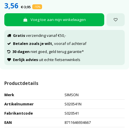
3,56
€ 3,95
-10%
Voeg toe aan mijn winkelwagen
Gratis
verzending vanaf €50,-
Betalen zoals je wilt,
vooraf of achteraf
30 dagen
niet goed, geld terug garantie*
Eerlijk advies
uit echte fietsenwinkels
Productdetails
Merk
SIMSON
Artikelnummer
S020541N
Fabrikantcode
S020541
EAN
8711646934667