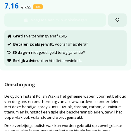
7,16
€ 7,95
-10%
Voeg toe aan mijn winkelwagen
Gratis
verzending vanaf €50,-
Betalen zoals je wilt,
vooraf of achteraf
30 dagen
niet goed, geld terug garantie*
Eerlijk advies
uit echte fietsenwinkels
Omschrijving
De Cyclon Instant Polish Wax is het geheime wapen voor het behoud
van de glans en bescherming van al uw waardevolle onderdelen.
Met deze handige spray kunt u uw lak, chroom, carbon, aluminium,
titanium en kunststof een tijdelijke bescherming bieden, terwijl het
oppervlak ook vuilafstotend wordt gemaakt.
Deze veelzijdige polish wax kan worden gebruikt op zowel gelakte
als ongelakte lagen, waardoor het een ideale keuze is voor