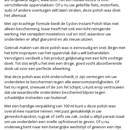
verschillende oppervlakken. Of u nu uw geliefde fiets, motorfiets,
auto of andere voertuigen wilt laten stralen, deze polish wax doet
het allemaal.
Met zijn krachtige formule biedt de Cyclon Instant Polish Wax niet
alleen bescherming, maar heeft het ook een licht reinigende
werking. Het verwijdert moeiteloos vuil en stof, waardoor uw
onderdelen er altijd glanzend en als nieuw uitzien.
Gebruik maken van deze polish wax is eenvoudig en snel. Begin met
het licht insprayen van het oppervlak dat u wilt behandelen.
Vervolgens verdeelt u het product gelijkmatig met een licht vochtige
doek. Tot slot wrijft u het met een droge, goed vocht absorberende
doek uit voor een perfecte afwerking.
Wat deze polish wax echt onderscheidt, is zijn vermogen om uw
onderdelen te beschermen tegen alle weersomstandigheden. Of
het nu regent, sneeuwt of de zon fel schijnt, u kunt erop vertrouwen
dat uw waardevolle onderdelen beschermd blijven tegen
schadelijke invloeden van buitenaf.
Met een handige verpakking van 100 ml kunt u deze polish wax
overal mee naartoe nemen. Het past gemakkelijk in uw
gereedschapskist, rugzak of zelfs uw zak, zodat u altijd paraat staat
om uw onderdelen een snelle opfrisbeurt te geven. Of u nu
onderweg bent naar een belangrijke wedstrijd of gewoon een ritje