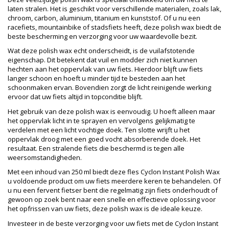
laten stralen. Het is geschikt voor verschillende materialen, zoals lak,
chroom, carbon, aluminium, titanium en kunststof. Of u nu een
racefiets, mountainbike of stadsfiets heeft, deze polish wax biedt de
beste bescherming en verzorging voor uw waardevolle bezit.
Wat deze polish wax echt onderscheidt, is de vuilafstotende
eigenschap. Dit betekent dat vuil en modder zich niet kunnen
hechten aan het oppervlak van uw fiets. Hierdoor blijft uw fiets
langer schoon en hoeft u minder tijd te besteden aan het
schoonmaken ervan. Bovendien zorgt de licht reinigende werking
ervoor dat uw fiets altijd in topconditie blijft.
Het gebruik van deze polish wax is eenvoudig. U hoeft alleen maar
het oppervlak licht in te sprayen en vervolgens gelijkmatig te
verdelen met een licht vochtige doek. Ten slotte wrijft u het
oppervlak droog met een goed vocht absorberende doek. Het
resultaat. Een stralende fiets die beschermd is tegen alle
weersomstandigheden.
Met een inhoud van 250 ml biedt deze fles Cyclon Instant Polish Wax
u voldoende product om uw fiets meerdere keren te behandelen. Of
u nu een fervent fietser bent die regelmatig zijn fiets onderhoudt of
gewoon op zoek bent naar een snelle en effectieve oplossing voor
het opfrissen van uw fiets, deze polish wax is de ideale keuze.
Investeer in de beste verzorging voor uw fiets met de Cyclon Instant