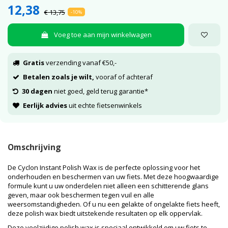
12,38
€ 13,75
-10%
Voeg toe aan mijn winkelwagen
Gratis
verzending vanaf €50,-
Betalen zoals je wilt,
vooraf of achteraf
30 dagen
niet goed, geld terug garantie*
Eerlijk advies
uit echte fietsenwinkels
Omschrijving
De Cyclon Instant Polish Wax is de perfecte oplossing voor het
onderhouden en beschermen van uw fiets. Met deze hoogwaardige
formule kunt u uw onderdelen niet alleen een schitterende glans
geven, maar ook beschermen tegen vuil en alle
weersomstandigheden. Of u nu een gelakte of ongelakte fiets heeft,
deze polish wax biedt uitstekende resultaten op elk oppervlak.
Deze veelzijdige polish wax is speciaal ontwikkeld om uw fiets te