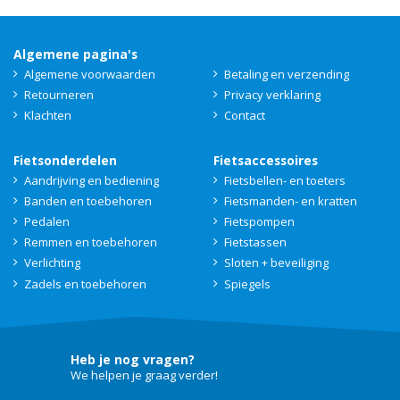
Algemene pagina's
Algemene voorwaarden
Betaling en verzending
Retourneren
Privacy verklaring
Klachten
Contact
Fietsonderdelen
Fietsaccessoires
Aandrijving en bediening
Fietsbellen- en toeters
Banden en toebehoren
Fietsmanden- en kratten
Pedalen
Fietspompen
Remmen en toebehoren
Fietstassen
Verlichting
Sloten + beveiliging
Zadels en toebehoren
Spiegels
Heb je nog vragen?
We helpen je graag verder!