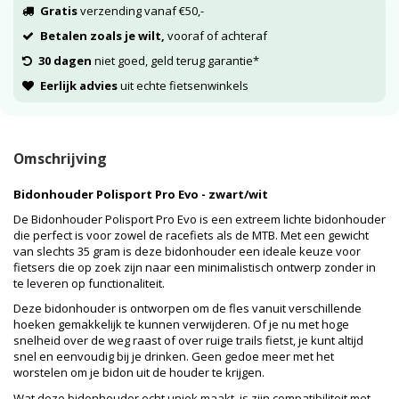
Gratis
verzending vanaf €50,-
Betalen zoals je wilt,
vooraf of achteraf
30 dagen
niet goed, geld terug garantie*
Eerlijk advies
uit echte fietsenwinkels
Omschrijving
Bidonhouder Polisport Pro Evo - zwart/wit
De Bidonhouder Polisport Pro Evo is een extreem lichte bidonhouder
die perfect is voor zowel de racefiets als de MTB. Met een gewicht
van slechts 35 gram is deze bidonhouder een ideale keuze voor
fietsers die op zoek zijn naar een minimalistisch ontwerp zonder in
te leveren op functionaliteit.
Deze bidonhouder is ontworpen om de fles vanuit verschillende
hoeken gemakkelijk te kunnen verwijderen. Of je nu met hoge
snelheid over de weg raast of over ruige trails fietst, je kunt altijd
snel en eenvoudig bij je drinken. Geen gedoe meer met het
worstelen om je bidon uit de houder te krijgen.
Wat deze bidonhouder echt uniek maakt, is zijn compatibiliteit met