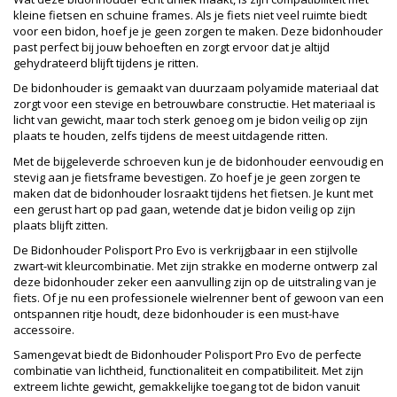
kleine fietsen en schuine frames. Als je fiets niet veel ruimte biedt
voor een bidon, hoef je je geen zorgen te maken. Deze bidonhouder
past perfect bij jouw behoeften en zorgt ervoor dat je altijd
gehydrateerd blijft tijdens je ritten.
De bidonhouder is gemaakt van duurzaam polyamide materiaal dat
zorgt voor een stevige en betrouwbare constructie. Het materiaal is
licht van gewicht, maar toch sterk genoeg om je bidon veilig op zijn
plaats te houden, zelfs tijdens de meest uitdagende ritten.
Met de bijgeleverde schroeven kun je de bidonhouder eenvoudig en
stevig aan je fietsframe bevestigen. Zo hoef je je geen zorgen te
maken dat de bidonhouder losraakt tijdens het fietsen. Je kunt met
een gerust hart op pad gaan, wetende dat je bidon veilig op zijn
plaats blijft zitten.
De Bidonhouder Polisport Pro Evo is verkrijgbaar in een stijlvolle
zwart-wit kleurcombinatie. Met zijn strakke en moderne ontwerp zal
deze bidonhouder zeker een aanvulling zijn op de uitstraling van je
fiets. Of je nu een professionele wielrenner bent of gewoon van een
ontspannen ritje houdt, deze bidonhouder is een must-have
accessoire.
Samengevat biedt de Bidonhouder Polisport Pro Evo de perfecte
combinatie van lichtheid, functionaliteit en compatibiliteit. Met zijn
extreem lichte gewicht, gemakkelijke toegang tot de bidon vanuit