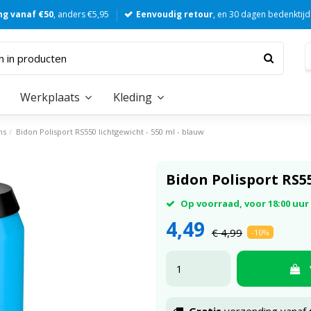
ng vanaf €50
, anders €5,95
Eenvoudig retour
, en 30 dagen bedenktijd
Werkplaats
Kleding
ns
Bidon Polisport RS550 lichtgewicht - 550 ml - blauw
Bidon Polisport RS55
Op voorraad, voor 18:00 uu
4,49
€ 4,99
-10%