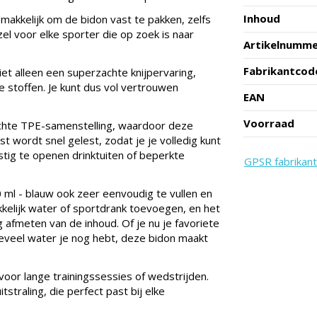
Inhoud
akkelijk om de bidon vast te pakken, zelfs
zel voor elke sporter die op zoek is naar
Artikelnumm
Fabrikantcod
et alleen een superzachte knijpervaring,
e stoffen. Je kunt dus vol vertrouwen
EAN
Voorraad
achte TPE-samenstelling, waardoor deze
 wordt snel gelest, zodat je je volledig kunt
tig te openen drinktuiten of beperkte
GPSR fabrikant
 ml - blauw ook zeer eenvoudig te vullen en
kelijk water of sportdrank toevoegen, en het
 afmeten van de inhoud. Of je nu je favoriete
eveel water je nog hebt, deze bidon maakt
oor lange trainingssessies of wedstrijden.
straling, die perfect past bij elke