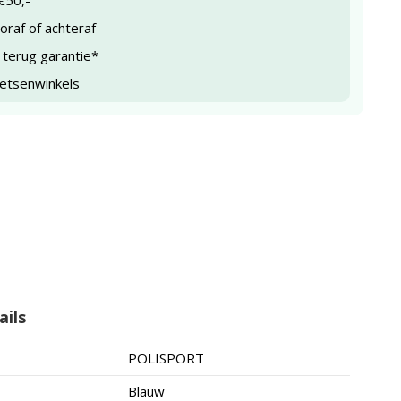
€50,-
raf of achteraf
 terug garantie*
ietsenwinkels
ails
POLISPORT
Blauw