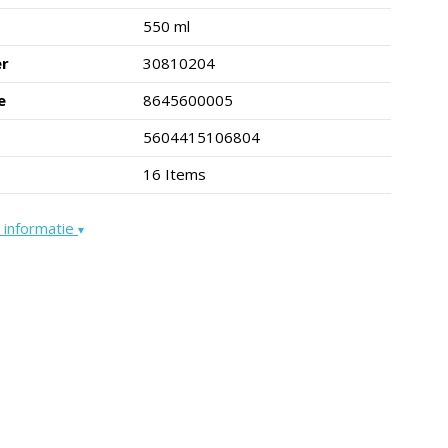
550 ml
er
30810204
e
8645600005
5604415106804
16 Items
 informatie
▾