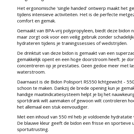
Het ergonomische 'single handed' ontwerp maakt het gem
tijdens intensieve activiteiten. Het is de perfecte metge
comfort en gemak.
Gemaakt van BPA-vrij polypropyleen, biedt deze bidon ni
maar zorgt ook voor een veilig gebruik zonder schadelijk
hydrateren tijdens je trainingssessies of wedstrijden.
De drinktuit van deze bidon is gemaakt van een superz
gemakkelijk opent en een hoge doorstroom heeft. Je dorst
concentreren op je prestaties. Geen gedoe meer met las
waterstroom.
Daarnaast is de Bidon Polisport RS550 lichtgewicht - 550
schoon te maken. Dankzij de brede opening kun je gemak
handige maatindicatiesysteem helpt je bij het nauwkeurig
sportdrank wilt aanmaken of gewoon wilt controleren ho
het allemaal een stuk eenvoudiger.
Met een inhoud van 550 ml heb je voldoende hydratatie v
De blauwe kleur geeft de bidon een frisse en sportieve uit
sportuitrusting.