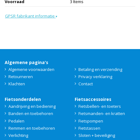
Voorraad
3 Items
GPSR fabrikant informatie
▾
Algemene pagina's
Algemene voorwaarden
Betaling en verzending
Retourneren
Privacy verklaring
Klachten
Contact
Fietsonderdelen
Fietsaccessoires
Aandrijving en bediening
Fietsbellen- en toeters
Banden en toebehoren
Fietsmanden- en kratten
Pedalen
Fietspompen
Remmen en toebehoren
Fietstassen
Verlichting
Sloten + beveiliging