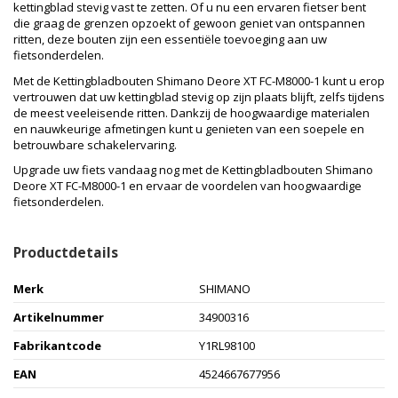
kettingblad stevig vast te zetten. Of u nu een ervaren fietser bent
die graag de grenzen opzoekt of gewoon geniet van ontspannen
ritten, deze bouten zijn een essentiële toevoeging aan uw
fietsonderdelen.
Met de Kettingbladbouten Shimano Deore XT FC-M8000-1 kunt u erop
vertrouwen dat uw kettingblad stevig op zijn plaats blijft, zelfs tijdens
de meest veeleisende ritten. Dankzij de hoogwaardige materialen
en nauwkeurige afmetingen kunt u genieten van een soepele en
betrouwbare schakelervaring.
Upgrade uw fiets vandaag nog met de Kettingbladbouten Shimano
Deore XT FC-M8000-1 en ervaar de voordelen van hoogwaardige
fietsonderdelen.
Productdetails
Merk
SHIMANO
Artikelnummer
34900316
Fabrikantcode
Y1RL98100
EAN
4524667677956