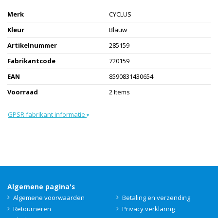
Merk
CYCLUS
Kleur
Blauw
Artikelnummer
285159
Fabrikantcode
720159
EAN
8590831430654
Voorraad
2 Items
GPSR fabrikant informatie
▾
Algemene pagina's
Algemene voorwaarden
Betaling en verzending
Retourneren
Privacy verklaring