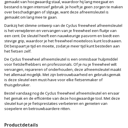
gemaakt van hoogwaardig staal, waardoor hij lang meegaat en
bestand is tegen intensief gebruik. Je hoeft je geen zorgen te maken
over beschadigingen of slijtage, want deze afneemsleutel is
gemaakt om lang mee te gaan.
Dankzij het slimme ontwerp van de Cyclus freewheel afneemsleutel
is het verwijderen en vervangen van je freewheel een fluitje van
een cent. De sleutel heeft een nauwkeurige pasvorm en biedt een
stevige grip, waardoor je het freewheel moeiteloos kunt losdraaien.
Dit bespaart je tijd en moeite, zodat je meer tijd kunt besteden aan
het fietsen zelf.
De Cyclus freewheel afneemsleutel is een onmisbaar hulpmiddel
voor fietsliefhebbers en professionals. Of je nu je freewheel wilt
vervangen, repareren of onderhouden, deze afneemsleutel maakt
het allemaal mogelijk. Met zijn betrouwbaarheid en gebruiksgemak
is deze sleutel een must-have voor elke fietsenmaker of
thuisgebruiker.
Bestel vandaag nog de Cyclus freewheel afneemsleutel en ervaar
het gemak en de efficiëntie van deze hoogwaardige tool. Met deze
sleutel kun je je fietsprestaties verbeteren en genieten van
soepelere en betrouwbaardere ritten.
Productdetails