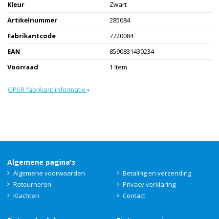
Kleur
Zwart
Artikelnummer
285084
Fabrikantcode
7720084
EAN
8590831430234
Voorraad
1 Item
GPSR fabrikant informatie
▾
Algemene pagina's
Algemene voorwaarden
Betaling en verzending
Retourneren
Privacy verklaring
Klachten
Contact