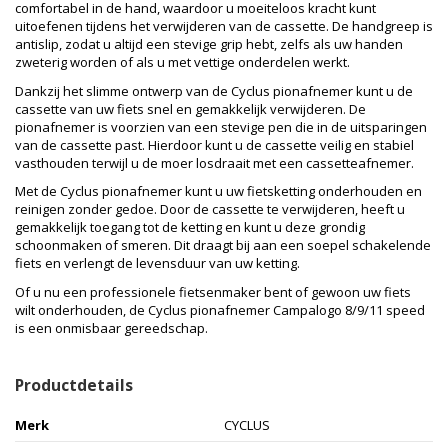
comfortabel in de hand, waardoor u moeiteloos kracht kunt
uitoefenen tijdens het verwijderen van de cassette. De handgreep is
antislip, zodat u altijd een stevige grip hebt, zelfs als uw handen
zweterig worden of als u met vettige onderdelen werkt.
Dankzij het slimme ontwerp van de Cyclus pionafnemer kunt u de
cassette van uw fiets snel en gemakkelijk verwijderen. De
pionafnemer is voorzien van een stevige pen die in de uitsparingen
van de cassette past. Hierdoor kunt u de cassette veilig en stabiel
vasthouden terwijl u de moer losdraait met een cassetteafnemer.
Met de Cyclus pionafnemer kunt u uw fietsketting onderhouden en
reinigen zonder gedoe. Door de cassette te verwijderen, heeft u
gemakkelijk toegang tot de ketting en kunt u deze grondig
schoonmaken of smeren. Dit draagt bij aan een soepel schakelende
fiets en verlengt de levensduur van uw ketting.
Of u nu een professionele fietsenmaker bent of gewoon uw fiets
wilt onderhouden, de Cyclus pionafnemer Campalogo 8/9/11 speed
is een onmisbaar gereedschap.
Productdetails
Merk
CYCLUS