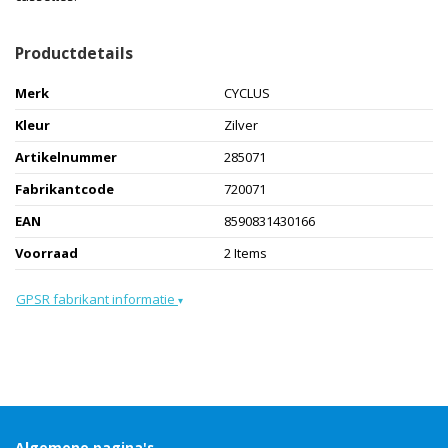
Productdetails
Merk
CYCLUS
Kleur
Zilver
Artikelnummer
285071
Fabrikantcode
720071
EAN
8590831430166
Voorraad
2 Items
GPSR fabrikant informatie
▾
Algemene pagina's