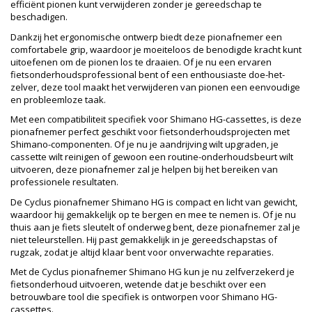
efficiënt pionen kunt verwijderen zonder je gereedschap te
beschadigen.
Dankzij het ergonomische ontwerp biedt deze pionafnemer een
comfortabele grip, waardoor je moeiteloos de benodigde kracht kunt
uitoefenen om de pionen los te draaien. Of je nu een ervaren
fietsonderhoudsprofessional bent of een enthousiaste doe-het-
zelver, deze tool maakt het verwijderen van pionen een eenvoudige
en probleemloze taak.
Met een compatibiliteit specifiek voor Shimano HG-cassettes, is deze
pionafnemer perfect geschikt voor fietsonderhoudsprojecten met
Shimano-componenten. Of je nu je aandrijving wilt upgraden, je
cassette wilt reinigen of gewoon een routine-onderhoudsbeurt wilt
uitvoeren, deze pionafnemer zal je helpen bij het bereiken van
professionele resultaten.
De Cyclus pionafnemer Shimano HG is compact en licht van gewicht,
waardoor hij gemakkelijk op te bergen en mee te nemen is. Of je nu
thuis aan je fiets sleutelt of onderweg bent, deze pionafnemer zal je
niet teleurstellen. Hij past gemakkelijk in je gereedschapstas of
rugzak, zodat je altijd klaar bent voor onverwachte reparaties.
Met de Cyclus pionafnemer Shimano HG kun je nu zelfverzekerd je
fietsonderhoud uitvoeren, wetende dat je beschikt over een
betrouwbare tool die specifiek is ontworpen voor Shimano HG-
cassettes.