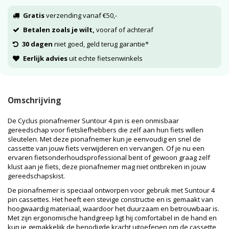
Gratis
verzending vanaf €50,-
Betalen zoals je wilt,
vooraf of achteraf
30 dagen
niet goed, geld terug garantie*
Eerlijk advies
uit echte fietsenwinkels
Omschrijving
De Cyclus pionafnemer Suntour 4 pin is een onmisbaar
gereedschap voor fietsliefhebbers die zelf aan hun fiets willen
sleutelen. Met deze pionafnemer kun je eenvoudig en snel de
cassette van jouw fiets verwijderen en vervangen. Of je nu een
ervaren fietsonderhoudsprofessional bent of gewoon graag zelf
klust aan je fiets, deze pionafnemer mag niet ontbreken in jouw
gereedschapskist.
De pionafnemer is speciaal ontworpen voor gebruik met Suntour 4
pin cassettes. Het heeft een stevige constructie en is gemaakt van
hoogwaardig materiaal, waardoor het duurzaam en betrouwbaar is.
Met zijn ergonomische handgreep ligt hij comfortabel in de hand en
kun je gemakkelijk de benodigde kracht uitoefenen om de cassette