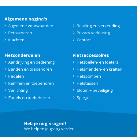
Algemene pagina's
Algemene voorwaarden
Betaling en verzending
Retourneren
Privacy verklaring
Klachten
Contact
Fietsonderdelen
Fietsaccessoires
Aandrijving en bediening
Fietsbellen- en toeters
Banden en toebehoren
Fietsmanden- en kratten
Pedalen
Fietspompen
Remmen en toebehoren
Fietstassen
Verlichting
Sloten + beveiliging
Zadels en toebehoren
Spiegels
Heb je nog vragen?
We helpen je graag verder!