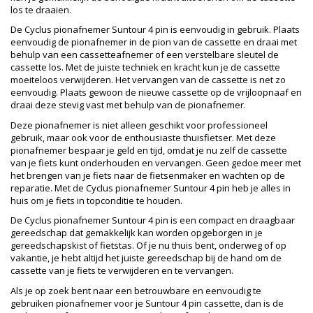
los te draaien.
De Cyclus pionafnemer Suntour 4 pin is eenvoudig in gebruik. Plaats
eenvoudig de pionafnemer in de pion van de cassette en draai met
behulp van een cassetteafnemer of een verstelbare sleutel de
cassette los. Met de juiste techniek en kracht kun je de cassette
moeiteloos verwijderen. Het vervangen van de cassette is net zo
eenvoudig. Plaats gewoon de nieuwe cassette op de vrijloopnaaf en
draai deze stevig vast met behulp van de pionafnemer.
Deze pionafnemer is niet alleen geschikt voor professioneel
gebruik, maar ook voor de enthousiaste thuisfietser. Met deze
pionafnemer bespaar je geld en tijd, omdat je nu zelf de cassette
van je fiets kunt onderhouden en vervangen. Geen gedoe meer met
het brengen van je fiets naar de fietsenmaker en wachten op de
reparatie. Met de Cyclus pionafnemer Suntour 4 pin heb je alles in
huis om je fiets in topconditie te houden.
De Cyclus pionafnemer Suntour 4 pin is een compact en draagbaar
gereedschap dat gemakkelijk kan worden opgeborgen in je
gereedschapskist of fietstas. Of je nu thuis bent, onderweg of op
vakantie, je hebt altijd het juiste gereedschap bij de hand om de
cassette van je fiets te verwijderen en te vervangen.
Als je op zoek bent naar een betrouwbare en eenvoudig te
gebruiken pionafnemer voor je Suntour 4 pin cassette, dan is de