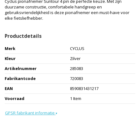
Cyclus pionafnemer Suntour 4 pin de perfecte keuze. Met zijn
duurzame constructie, comfortabele handgreep en
gebruiksvriendelijkheid is deze pionafnemer een must-have voor
elke fietsliefhebber.
Productdetails
Merk
CYCLUS
Kleur
Zilver
Artikelnummer
285083
Fabrikantcode
720083
EAN
8590831431217
Voorraad
1 Item
GPSR fabrikant informatie
▾