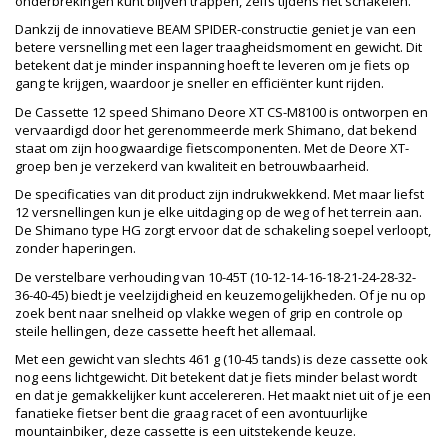
onderbrekingen kunt blijven trappen, zelfs tijdens het schakelen.
Dankzij de innovatieve BEAM SPIDER-constructie geniet je van een
betere versnelling met een lager traagheidsmoment en gewicht. Dit
betekent dat je minder inspanning hoeft te leveren om je fiets op
gang te krijgen, waardoor je sneller en efficiënter kunt rijden.
De Cassette 12 speed Shimano Deore XT CS-M8100 is ontworpen en
vervaardigd door het gerenommeerde merk Shimano, dat bekend
staat om zijn hoogwaardige fietscomponenten. Met de Deore XT-
groep ben je verzekerd van kwaliteit en betrouwbaarheid.
De specificaties van dit product zijn indrukwekkend. Met maar liefst
12 versnellingen kun je elke uitdaging op de weg of het terrein aan.
De Shimano type HG zorgt ervoor dat de schakeling soepel verloopt,
zonder haperingen.
De verstelbare verhouding van 10-45T (10-12-14-16-18-21-24-28-32-
36-40-45) biedt je veelzijdigheid en keuzemogelijkheden. Of je nu op
zoek bent naar snelheid op vlakke wegen of grip en controle op
steile hellingen, deze cassette heeft het allemaal.
Met een gewicht van slechts 461 g (10-45 tands) is deze cassette ook
nog eens lichtgewicht. Dit betekent dat je fiets minder belast wordt
en dat je gemakkelijker kunt accelereren. Het maakt niet uit of je een
fanatieke fietser bent die graag racet of een avontuurlijke
mountainbiker, deze cassette is een uitstekende keuze.