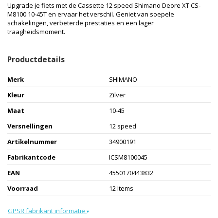
Upgrade je fiets met de Cassette 12 speed Shimano Deore XT CS-
M8100 10-45T en ervaar het verschil. Geniet van soepele
schakelingen, verbeterde prestaties en een lager
traagheidsmoment.
Productdetails
Merk
SHIMANO
Kleur
Zilver
Maat
10-45
Versnellingen
12 speed
Artikelnummer
34900191
Fabrikantcode
ICSM8100045
EAN
4550170443832
Voorraad
12 Items
GPSR fabrikant informatie
▾