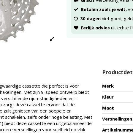
Gratis
verzending vanaf 
Betalen zoals je wilt,
voo
30 dagen
niet goed, geld
Eerlijk advies
uit echte f
Productdet
waardige cassette die perfect is voor
Merk
chakelingen. Met zijn 9-speed ontwerp biedt
Kleur
 verschillende rijomstandigheden en -
m zorgt deze cassette ervoor dat de
Maat
e zult genieten van een soepele en
t schakelen, zelfs onder hoge belasting. Met
Versnellingen
) biedt deze cassette een uitgebalanceerde
ardere versnellingen voor snelheid op vlak
Artikelnumm