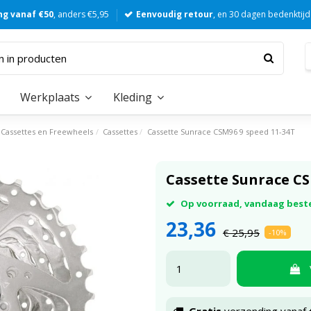
ng vanaf €50
, anders €5,95
Eenvoudig retour
, en 30 dagen bedenktijd
Werkplaats
Kleding
Cassettes en Freewheels
Cassettes
Cassette Sunrace CSM96 9 speed 11-34T
Cassette Sunrace CS
Op voorraad, vandaag best
23,36
€ 25,95
-10%