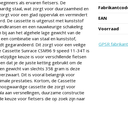
beginners als ervaren fietsers. De
Fabrikantcod
ardig staal, wat zorgt voor duurzaamheid en
 zorgt voor een glad oppervlak en vermindert
EAN
rd. De cassette is uitgerust met kunststof
 tandkransen en een nauwkeurige schakeling
Voorraad
 bij aan het algehele lage gewicht van de
een combinatie van staal en kunststof,
GPSR fabrikant
t gegarandeerd. Dit zorgt voor een veilige
De Cassette Sunrace CSM96 9 speed 11-34T is
zijdige keuze is voor verschillende fietsen
en dat je de juiste ketting gebruikt om de
en gewicht van slechts 358 gram is deze
verzwaart. Dit is vooral belangrijk voor
timale prestaties. Kortom, de Cassette
hoogwaardige cassette die zorgt voor
la aan versnellingen, duurzame constructie
e keuze voor fietsers die op zoek zijn naar