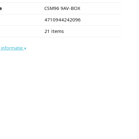
e
CSM96 9AV-BOX
4710944242096
21 Items
 informatie
▾