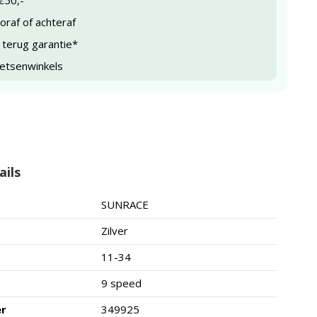
€50,-
raf of achteraf
 terug garantie*
ietsenwinkels
ails
SUNRACE
Zilver
11-34
9 speed
er
349925