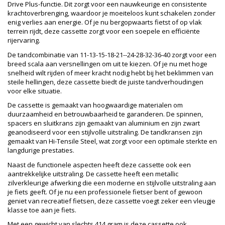
Drive Plus-functie. Dit zorgt voor een nauwkeurige en consistente
krachtoverbrenging, waardoor je moeiteloos kunt schakelen zonder
enig verlies aan energie. Of je nu bergopwaarts fietst of op vlak
terrein rijdt, deze cassette zorgt voor een soepele en efficiënte
rijervaring.
De tandcombinatie van 11-13-15-18-21--24-28-32-36-40 zorgt voor een
breed scala aan versnellingen om uit te kiezen. Of je nu met hoge
snelheid wilt rijden of meer kracht nodig hebt bij het beklimmen van
steile hellingen, deze cassette biedt de juiste tandverhoudingen
voor elke situatie.
De cassette is gemaakt van hoogwaardige materialen om
duurzaamheid en betrouwbaarheid te garanderen. De spinnen,
spacers en sluitkrans zijn gemaakt van aluminium en zijn zwart
geanodiseerd voor een stijlvolle uitstraling. De tandkransen zijn
gemaakt van Hi-Tensile Steel, wat zorgt voor een optimale sterkte en
langdurige prestaties.
Naast de functionele aspecten heeft deze cassette ook een
aantrekkelijke uitstraling. De cassette heeft een metallic
zilverkleurige afwerking die een moderne en stijlvolle uitstraling aan
je fiets geeft. Of je nu een professionele fietser bent of gewoon
geniet van recreatief fietsen, deze cassette voegt zeker een vleugje
klasse toe aan je fiets.
Met een gewicht van slechts 414 gram is deze cassette ook