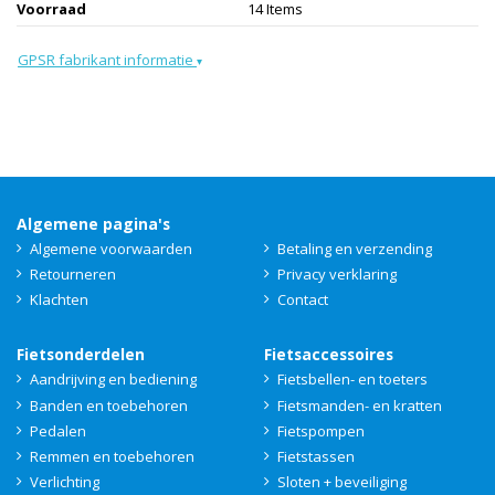
Voorraad
14 Items
GPSR fabrikant informatie
▾
Algemene pagina's
Algemene voorwaarden
Betaling en verzending
Retourneren
Privacy verklaring
Klachten
Contact
Fietsonderdelen
Fietsaccessoires
Aandrijving en bediening
Fietsbellen- en toeters
Banden en toebehoren
Fietsmanden- en kratten
Pedalen
Fietspompen
Remmen en toebehoren
Fietstassen
Verlichting
Sloten + beveiliging