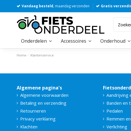
Vandaag besteld
, maandag verzonden
Gratis verzendi
Onderdelen
Accessoires
Onderhoud
Home
Klantenservice
Algemene pagina's
Fietsonder
Algemene voorwaarden
Aandrijving 
Betaling en verzending
Banden en 
Retourneren
Pedalen
Privacy verklaring
Remmen en
Klachten
Verlichting