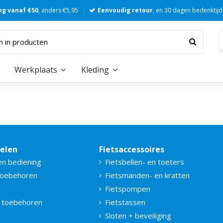
ng vanaf €50
, anders €5,95
Eenvoudig retour
, en 30 dagen bedenktijd
Werkplaats
Kleding
delen
Fietsaccessoires
en bediening
Fietsbellen- en toeters
toebehoren
Fietsmanden- en kratten
Fietspompen
 toebehoren
Fietstassen
Sloten + beveiliging