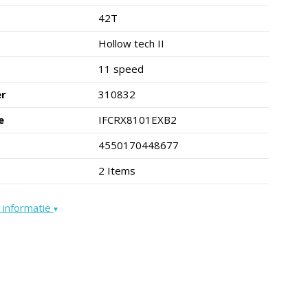
42T
Hollow tech II
11 speed
er
310832
e
IFCRX8101EXB2
4550170448677
2 Items
 informatie
▾