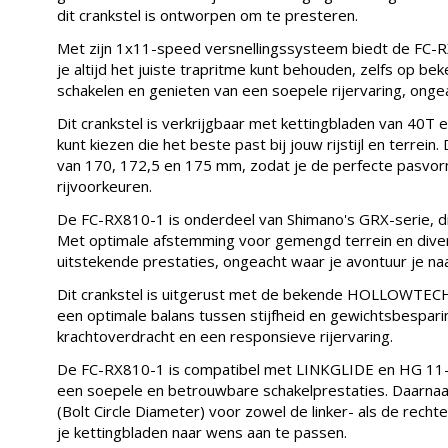
dit crankstel is ontworpen om te presteren.
Met zijn 1x11-speed versnellingssysteem biedt de FC-R
je altijd het juiste trapritme kunt behouden, zelfs op be
schakelen en genieten van een soepele rijervaring, ong
Dit crankstel is verkrijgbaar met kettingbladen van 40T 
kunt kiezen die het beste past bij jouw rijstijl en terrein
van 170, 172,5 en 175 mm, zodat je de perfecte pasvor
rijvoorkeuren.
De FC-RX810-1 is onderdeel van Shimano's GRX-serie, die
Met optimale afstemming voor gemengd terrein en diverse
uitstekende prestaties, ongeacht waar je avontuur je na
Dit crankstel is uitgerust met de bekende HOLLOWTECH 
een optimale balans tussen stijfheid en gewichtsbesparing
krachtoverdracht en een responsieve rijervaring.
De FC-RX810-1 is compatibel met LINKGLIDE en HG 11-s
een soepele en betrouwbare schakelprestaties. Daarnaas
(Bolt Circle Diameter) voor zowel de linker- als de rech
je kettingbladen naar wens aan te passen.