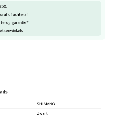
€50,-
raf of achteraf
 terug garantie*
ietsenwinkels
ails
SHIMANO
Zwart