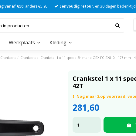
ng vanaf €50
, anders €5,95
Eenvoudig retour
, en 30 dagen bedenktijd
Werkplaats
Kleding
Cranksets
Cranksets
Crankstel 1 x 11 speed Shimano GRX FC-RX810 - 175 mm - 
Crankstel 1 x 11 sp
42T
Nog maar 2 op voorraad, voor
281,60