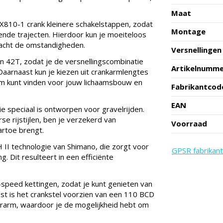
Maat
X810-1 crank kleinere schakelstappen, zodat
Montage
kende trajecten. Hierdoor kun je moeiteloos
eacht de omstandigheden.
Versnellingen
en 42T, zodat je de versnellingscombinatie
Artikelnumm
. Daarnaast kun je kiezen uit crankarmlengtes
m kunt vinden voor jouw lichaamsbouw en
Fabrikantcod
EAN
 speciaal is ontworpen voor gravelrijden.
 rijstijlen, ben je verzekerd van
Voorraad
artoe brengt.
II technologie van Shimano, die zorgt voor
GPSR fabrikant
. Dit resulteert in een efficiënte
peed kettingen, zodat je kunt genieten van
t is het crankstel voorzien van een 110 BCD
terarm, waardoor je de mogelijkheid hebt om